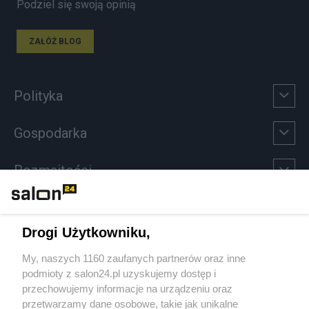
Podziel się swoją opinią
ZAŁÓŻ BLOG
Polityka
Gospodarka
Rozmaitości
Technologie
Drogi Użytkowniku,
Sport
My, naszych 1160 zaufanych partnerów oraz inne
podmioty z salon24.pl uzyskujemy dostęp i
Społeczeństwo
przechowujemy informacje na urządzeniu oraz
przetwarzamy dane osobowe, takie jak unikalne