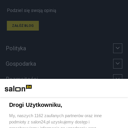
Podziel się swoją opinią
ZAŁÓŻ BLOG
Polityka
Gospodarka
Rozmaitości
Technologie
Drogi Użytkowniku,
Sport
My, naszych 1162 zaufanych partnerów oraz inne
podmioty z salon24.pl uzyskujemy dostęp i
Społeczeństwo