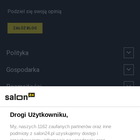
Podziel się swoją opinią
ZAŁÓŻ BLOG
Polityka
Gospodarka
Rozmaitości
Technologie
Drogi Użytkowniku,
Sport
My, naszych 1162 zaufanych partnerów oraz inne
podmioty z salon24.pl uzyskujemy dostęp i
Społeczeństwo