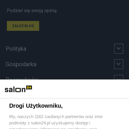
Podziel się swoją opinią
ZAŁÓŻ BLOG
Polityka
Gospodarka
Rozmaitości
Technologie
Drogi Użytkowniku,
Sport
My, naszych 1162 zaufanych partnerów oraz inne
podmioty z salon24.pl uzyskujemy dostęp i
Społeczeństwo