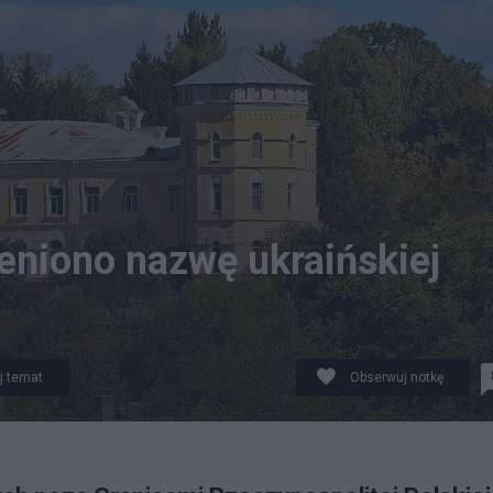
ieniono nazwę ukraińskiej
j temat
Obserwuj notkę