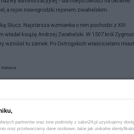
 nazwy administracyjnej - dla miejscowości na Ukrainie.
l, a rejon nowogrodzki rejonem zwiahelskim.
ką Słucz. Najstarsza wzmianka o nim pochodzi z XIII
 władał książę Andrzej Zwiahelski. W 1507 król Zygmun
ry wzniósł tu zamek. Po Ostrogskich właścicielami mias
Reklama
wogród Wołyński ukazem carycy Katarzyny II i był siedz
rwca 2022 roku, w trakcie inwazji Rosji na Ukrainę, rad
rycznej Zwiahel, stąd też decyzja polskiej Komisji
Rzeczypospolitej Polskiej. Komisja Standaryzacyjna
niku,
ukraińskiej Dubriwka na wniosek mieszkającego w tej
fanych partnerów oraz inne podmioty z salon24.pl uzyskujemy dost
niu oraz przetwarzamy dane osobowe, takie jak unikalne identyfikat