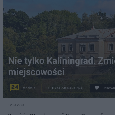
Nie tylko Kaliningrad. Zm
miejscowości
Redakcja
POLITYKA ZAGRANICZNA
Obserwu
Pałac w Zwiahelu, fot. Wikipedia
12.05.2023