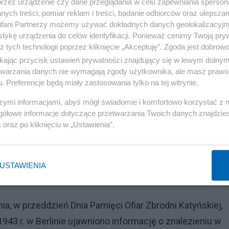
przez urządzenie czy dane przeglądania w celu zapewniania sperson
ych treści, pomiar reklam i treści, badanie odbiorców oraz ulepszan
amorządowców
fani Partnerzy możemy używać dokładnych danych geolokalizacyjn
tykę urządzenia do celów identyfikacji. Ponieważ cenimy Twoją pry
adu/Królewca komisja zajęła się sprawą na wniosek grupy
z tych technologii poprzez kliknięcie „Akceptuję”. Zgoda jest dobro
ako "działacze samorządowi, społeczni", popartą wniosk
ikając przycisk ustawień prywatności znajdujący się w lewym dolny
etwarzania danych nie wymagają zgody użytkownika, ale masz prawo 
 w listopadzie ubiegłego roku do szefa MSWiA, a stamtąd
. Preferencje będą miały zastosowania tylko na tej witrynie.
szymi informacjami, abyś mógł świadomie i komfortowo korzystać z
gółowe informacje dotyczące przetwarzania Twoich danych znajdzi
cznych. Resort podkreślił, że Polska wraca do
s
oraz po kliknięciu w „Ustawienia”.
orią i dziedzictwem kulturowym. Zmiana na charakter
stwowej obwodu królewieckiego - zaznaczyło ministerst
ków dla przedsiębiorców ani konieczności aktualizowa
USTAWIENIA
niana na mapach – dodał resort.
a, w przeddzień Dnia Pamięci Ofiar Zbrodni Katyńskiej,
1943 r. w Berlinie ujawniono informację o znalezieniu w