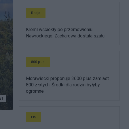
Rosja
Kreml wściekły po przemówieniu
Nawrockiego. Zacharowa dostała szału
800 plus
Morawiecki proponuje 3600 plus zamiast
800 złotych. Środki dla rodzin byłyby
ogromne
81
PiS