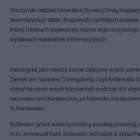
Olsztyński oddział Generalnej Dyrekcji Dróg Krajowyc
inwentaryzacji tablic drogowych, na których pojawia
której folderach pojawia się nazwa tego rosyjskie
wydaniach materiałów informacyjnych.
Kaliningrad jako miasto został założony wokół zamk
Zamek ten nazwano Coningsberg, czyli Królewska Gór
stanął na czele wojsk krzyżackich podczas ich wyp
nazywane jest Karaliaučius, po łotewsku Karalaučie
to Korolewiec.
Królewiec przez wieki był stolicą pruskiej prowincji,
m.in. Immanuel Kant. Królewiec wchodził w skład P