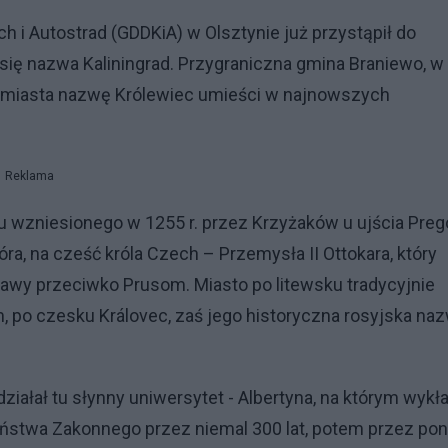
h i Autostrad (GDDKiA) w Olsztynie już przystąpił do
 się nazwa Kaliningrad. Przygraniczna gmina Braniewo, w
go miasta nazwę Królewiec umieści w najnowszych
Reklama
u wzniesionego w 1255 r. przez Krzyżaków u ujścia Prego
a, na cześć króla Czech – Przemysła II Ottokara, który
rawy przeciwko Prusom. Miasto po litewsku tradycyjnie
m, po czesku Královec, zaś jego historyczna rosyjska na
 działał tu słynny uniwersytet - Albertyna, na którym wykł
aństwa Zakonnego przez niemal 300 lat, potem przez po