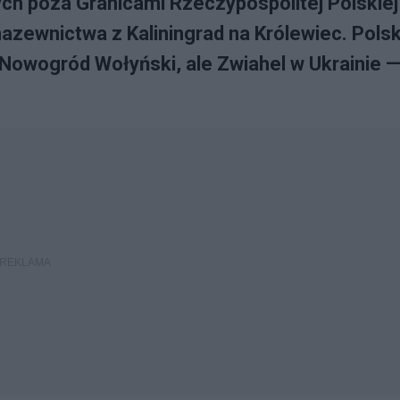
ch poza Granicami Rzeczypospolitej Polskiej
azewnictwa z Kaliningrad na Królewiec. Pols
 Nowogród Wołyński, ale Zwiahel w Ukrainie 