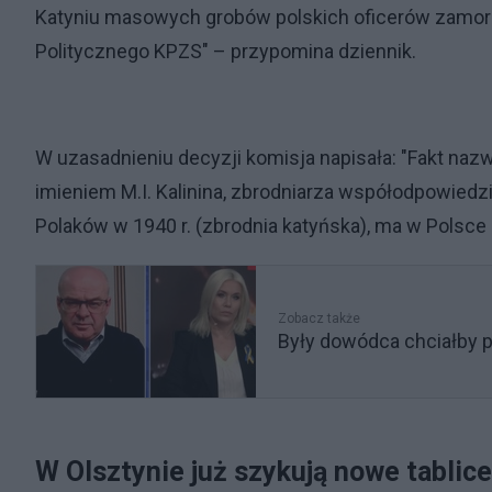
Katyniu masowych grobów polskich oficerów zamor
Politycznego KPZS" – przypomina dziennik.
W uzasadnieniu decyzji komisja napisała: "Fakt naz
imieniem M.I. Kalinina, zbrodniarza współodpowie
Polaków w 1940 r. (zbrodnia katyńska), ma w Polsce
Zobacz także
Były dowódca chciałby pr
W Olsztynie już szykują nowe tablice