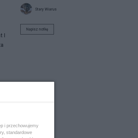
Stary Wiarus
Napisz notkę
t I
ta
ibą
a
ęp i przechowujemy
ory, standardowe