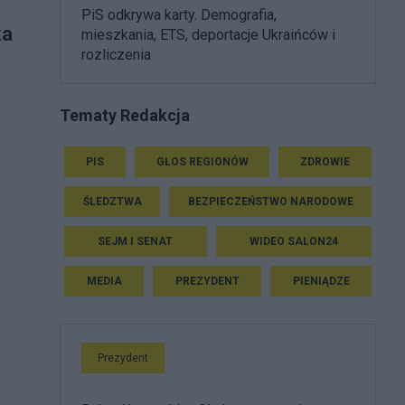
PiS odkrywa karty. Demografia,
ka
mieszkania, ETS, deportacje Ukraińców i
rozliczenia
—
Tematy Redakcja
PIS
GŁOS REGIONÓW
ZDROWIE
ŚLEDZTWA
BEZPIECZEŃSTWO NARODOWE
SEJM I SENAT
WIDEO SALON24
MEDIA
PREZYDENT
PIENIĄDZE
Prezydent