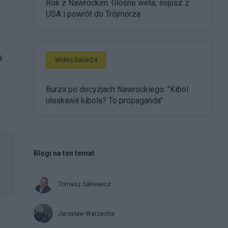
Rok z Nawrockim. Głośne weta, sojusz z
USA i powrót do Trójmorza
u
Wideo Salon24
a
Burza po decyzjach Nawrockiego. "Kibol
ułaskawił kibola? To propaganda"
Blogi na ten temat
Tomasz Sakiewicz
Jarosław Warzecha