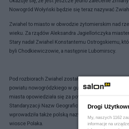
Okazuje się, że jest jeszcze jedno zalecenie zmiany
Nowogród Wołyński będzie się teraz nazywać Zwiahe
Zwiahel to miasto w obwodzie żytomierskim nad rze
wieku. Za rządów Aleksandra Jagiellończyka miastem
Stary nadał Zwiahel Konstantemu Ostrogskiemu, któ
byli Chodkiewiczowie, a następnie Lubomirscy.
Pod rozbiorach Zwiahel został przemianowany na No
powiatu nowogródzkiego w guberni wołyńskiej. 16 cze
miasta opowiedziała się za powrotem do nazwy histo
Standaryzacji Nazw Geograficznych poza Granicami 
Drogi Użytkow
wprowadziła także polską nazwę Dąbrówka zamiast 
My, naszych 1162 zau
wiosce Polaka.
informacje na urządze