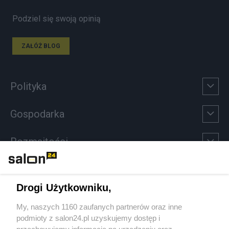
Podziel się swoją opinią
ZAŁÓŻ BLOG
Polityka
Gospodarka
Rozmaitości
Technologie
Drogi Użytkowniku,
Sport
My, naszych 1160 zaufanych partnerów oraz inne
podmioty z salon24.pl uzyskujemy dostęp i
Społeczeństwo