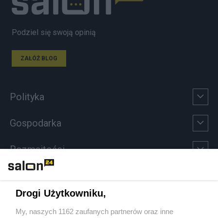
Podziel się swoją opinią
ZAŁÓŻ BLOG
Polityka
Gospodarka
Rozmaitości
Technologie
Drogi Użytkowniku,
Sport
My, naszych 1162 zaufanych partnerów oraz inne