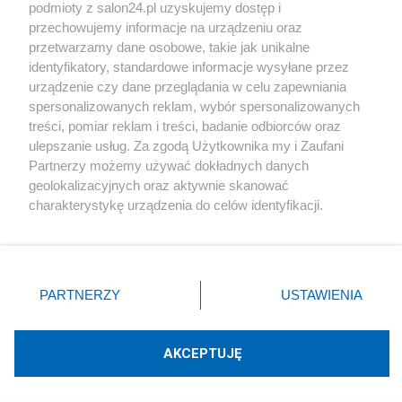
podmioty z salon24.pl uzyskujemy dostęp i
Społeczeństwo
przechowujemy informacje na urządzeniu oraz
przetwarzamy dane osobowe, takie jak unikalne
Kultura
identyfikatory, standardowe informacje wysyłane przez
urządzenie czy dane przeglądania w celu zapewniania
spersonalizowanych reklam, wybór spersonalizowanych
treści, pomiar reklam i treści, badanie odbiorców oraz
ulepszanie usług. Za zgodą Użytkownika my i Zaufani
X
Facebook
Instagram
Youtube
Partnerzy możemy używać dokładnych danych
geolokalizacyjnych oraz aktywnie skanować
charakterystykę urządzenia do celów identyfikacji.
Web Content Media sp. z o. o. © 2022
Ponieważ cenimy Twoją prywatność, prosimy o zgodę na
korzystanie z tych technologii poprzez kliknięcie
„Akceptuję”. Zgoda jest dobrowolna i zawsze możesz ją
Pomoc
O nas
Praca
Reklama
Kontakt
zmienić/wycofać klikając przycisk ustawień prywatności
PARTNERZY
USTAWIENIA
znajdujący się w lewym dolnym rogu strony
. Niektóre
rodzaje przetwarzania danych nie wymagają zgody
użytkownika, ale masz prawo sprzeciwić się takiemu
AKCEPTUJĘ
przetwarzaniu. Preferencje będą miały zastosowania tylko
Technologię dostarcza:
W3media.pl
na tej witrynie.