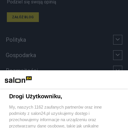
Podziel się swoją opinią
ZAŁÓŻ BLOG
Polityka
Gospodarka
Rozmaitości
Technologie
Drogi Użytkowniku,
Sport
My, naszych 1162 zaufanych partnerów oraz inne
podmioty z salon24.pl uzyskujemy dostęp i
Społeczeństwo
przechowujemy informacje na urządzeniu oraz
przetwarzamy dane osobowe, takie jak unikalne