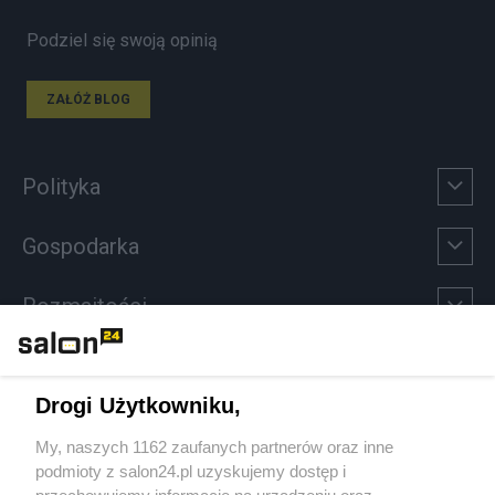
Podziel się swoją opinią
ZAŁÓŻ BLOG
Polityka
Gospodarka
Rozmaitości
Technologie
Drogi Użytkowniku,
Sport
My, naszych 1162 zaufanych partnerów oraz inne
podmioty z salon24.pl uzyskujemy dostęp i
Społeczeństwo