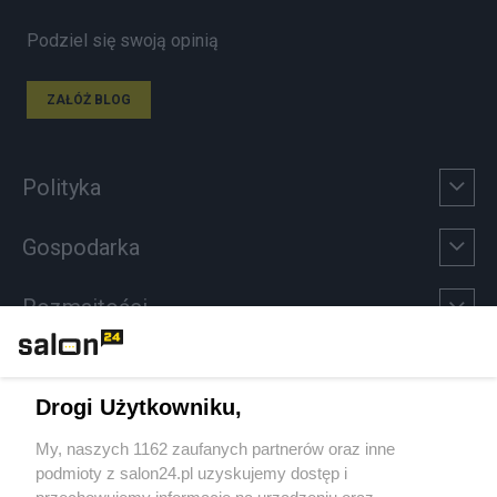
Podziel się swoją opinią
ZAŁÓŻ BLOG
Polityka
Gospodarka
Rozmaitości
Technologie
Drogi Użytkowniku,
Sport
My, naszych 1162 zaufanych partnerów oraz inne
podmioty z salon24.pl uzyskujemy dostęp i
Społeczeństwo