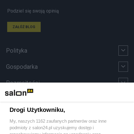
Podziel się swoją opinią
ZAŁÓŻ BLOG
Polityka
Gospodarka
Rozmaitości
Technologie
Drogi Użytkowniku,
Sport
My, naszych 1162 zaufanych partnerów oraz inne
podmioty z salon24.pl uzyskujemy dostęp i
Społeczeństwo