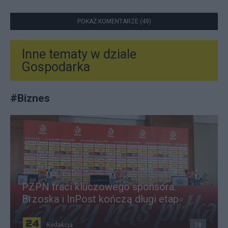
POKAŻ KOMENTARZE (49)
Inne tematy w dziale
Gospodarka
#
Biznes
PZPN traci kluczowego sponsora.
Brzoska i InPost kończą długi etap
Redakcja
18