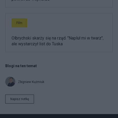
Film
Olbrychski skarży się na rząd. "Napluł mi w twarz",
ale wystarczył list do Tuska
Blogi na ten temat
Zbigniew Kuźmiuk
Napisz notkę