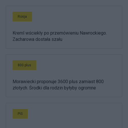
Rosja
Kreml wściekły po przemówieniu Nawrockiego.
Zacharowa dostała szału
800 plus
Morawiecki proponuje 3600 plus zamiast 800
złotych. Środki dla rodzin byłyby ogromne
PiS