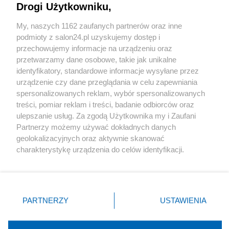
Drogi Użytkowniku,
Sport
My, naszych 1162 zaufanych partnerów oraz inne
podmioty z salon24.pl uzyskujemy dostęp i
Społeczeństwo
przechowujemy informacje na urządzeniu oraz
przetwarzamy dane osobowe, takie jak unikalne
Kultura
identyfikatory, standardowe informacje wysyłane przez
urządzenie czy dane przeglądania w celu zapewniania
spersonalizowanych reklam, wybór spersonalizowanych
treści, pomiar reklam i treści, badanie odbiorców oraz
ulepszanie usług. Za zgodą Użytkownika my i Zaufani
X
Facebook
Instagram
Youtube
Partnerzy możemy używać dokładnych danych
geolokalizacyjnych oraz aktywnie skanować
charakterystykę urządzenia do celów identyfikacji.
Web Content Media sp. z o. o. © 2022
Ponieważ cenimy Twoją prywatność, prosimy o zgodę na
korzystanie z tych technologii poprzez kliknięcie
„Akceptuję”. Zgoda jest dobrowolna i zawsze możesz ją
Pomoc
O nas
Praca
Reklama
Kontakt
zmienić/wycofać klikając przycisk ustawień prywatności
PARTNERZY
USTAWIENIA
znajdujący się w lewym dolnym rogu strony
. Niektóre
rodzaje przetwarzania danych nie wymagają zgody