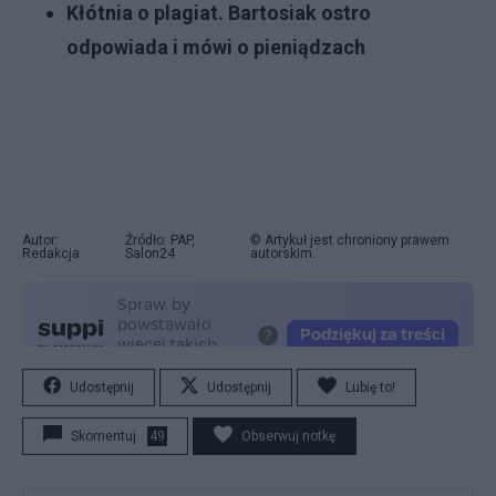
Kłótnia o plagiat. Bartosiak ostro
odpowiada i mówi o pieniądzach
Autor:
Źródło: PAP,
© Artykuł jest chroniony prawem
Redakcja
Salon24
autorskim.
Udostępnij
Udostępnij
Lubię to!
Skomentuj
49
Obserwuj notkę