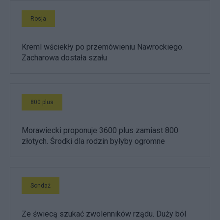
Rosja
Kreml wściekły po przemówieniu Nawrockiego.
Zacharowa dostała szału
800 plus
Morawiecki proponuje 3600 plus zamiast 800
złotych. Środki dla rodzin byłyby ogromne
Sondaż
Ze świecą szukać zwolenników rządu. Duży ból