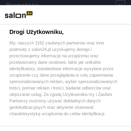
Rozmaitości
Technologie
Drogi Użytkowniku,
Sport
My, naszych 1162 zaufanych partnerów oraz inne
podmioty z salon24.pl uzyskujemy dostęp i
Społeczeństwo
przechowujemy informacje na urządzeniu oraz
przetwarzamy dane osobowe, takie jak unikalne
Kultura
identyfikatory, standardowe informacje wysyłane przez
urządzenie czy dane przeglądania w celu zapewniania
spersonalizowanych reklam, wybór spersonalizowanych
treści, pomiar reklam i treści, badanie odbiorców oraz
ulepszanie usług. Za zgodą Użytkownika my i Zaufani
X
Facebook
Instagram
Youtube
Partnerzy możemy używać dokładnych danych
geolokalizacyjnych oraz aktywnie skanować
charakterystykę urządzenia do celów identyfikacji.
Web Content Media sp. z o. o. © 2022
Ponieważ cenimy Twoją prywatność, prosimy o zgodę na
korzystanie z tych technologii poprzez kliknięcie