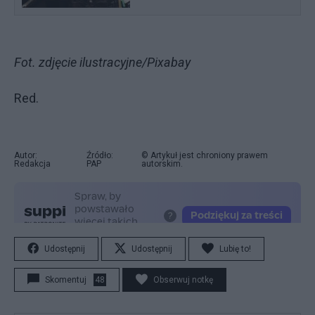
Fot. zdjęcie ilustracyjne/Pixabay
Red.
Autor:
Źródło:
© Artykuł jest chroniony prawem
Redakcja
PAP
autorskim.
Udostępnij
Udostępnij
Lubię to!
Skomentuj
48
Obserwuj notkę