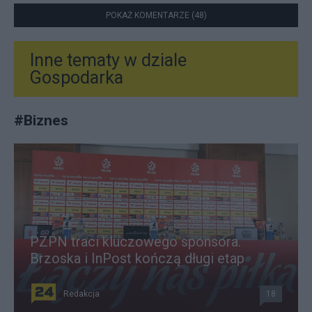
POKAŻ KOMENTARZE (48)
Inne tematy w dziale
Gospodarka
#
Biznes
PZPN traci kluczowego sponsora.
Brzoska i InPost kończą długi etap
Redakcja
18