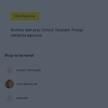
Głos Regionów
Brutalny atak przy Złotych Tarasach. Policja
namierza agresora
Blogi na ten temat
Łukasz Sianożęcki
Lech Balcerzak
arkatolin