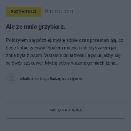
ROZMAITOŚCI
27.10.2024, 09:42
Ale ze mnie grzybiarz.
Położyłem się później, myślę sobie czas przestawiają, co
będę sobie żałował. Spałem mocno i nie słyszałem jak
zona była z psem. Wstałem do łazienki, a psiur jakby się
na dwór szykował. Myślę sobie wezmę go niech żona...
arkatolin
na blogu
Raczej obiektywnie
NASTĘPNA STRONA