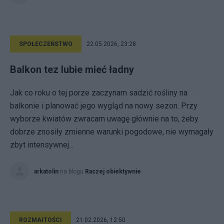
SPOŁECZEŃSTWO
22.05.2026, 23:28
Balkon tez lubie mieć ładny
Jak co roku o tej porze zaczynam sadzić rośliny na
balkonie i planować jego wygląd na nowy sezon. Przy
wyborze kwiatów zwracam uwagę głównie na to, żeby
dobrze znosiły zmienne warunki pogodowe, nie wymagały
zbyt intensywnej...
arkatolin
na blogu
Raczej obiektywnie
ROZMAITOŚCI
21.02.2026, 12:50