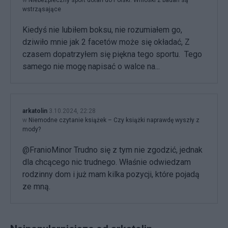
w
Niebezpieczny sport dotarł do Polski. Wnioski z badań są
wstrząsające
Kiedyś nie lubiłem boksu, nie rozumiałem go,
dziwiło mnie jak 2 facetów może się okładać, Z
czasem dopatrzyłem się piękna tego sportu. Tego
samego nie mogę napisać o walce na...
arkatolin
3.10.2024, 22:28
w
Niemodne czytanie książek – Czy książki naprawdę wyszły z
mody?
@FranioMinor Trudno się z tym nie zgodzić, jednak
dla chcącego nic trudnego. Właśnie odwiedzam
rodzinny dom i już mam kilka pozycji, które pojadą
ze mną.