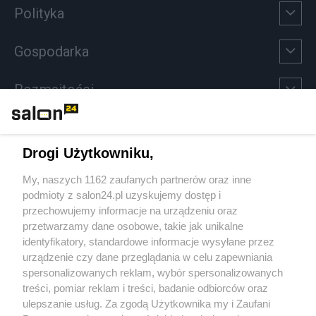
Polityka
Gospodarka
Rozmaitości
Technologie
Drogi Użytkowniku,
Sport
My, naszych 1162 zaufanych partnerów oraz inne
podmioty z salon24.pl uzyskujemy dostęp i
Społeczeństwo
przechowujemy informacje na urządzeniu oraz
przetwarzamy dane osobowe, takie jak unikalne
Kultura
identyfikatory, standardowe informacje wysyłane przez
urządzenie czy dane przeglądania w celu zapewniania
spersonalizowanych reklam, wybór spersonalizowanych
treści, pomiar reklam i treści, badanie odbiorców oraz
ulepszanie usług. Za zgodą Użytkownika my i Zaufani
X
Facebook
Instagram
Youtube