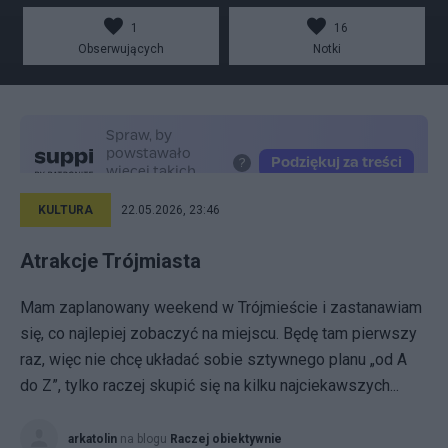
1
16
Obserwujących
Notki
KULTURA
22.05.2026, 23:46
Atrakcje Trójmiasta
Mam zaplanowany weekend w Trójmieście i zastanawiam
się, co najlepiej zobaczyć na miejscu. Będę tam pierwszy
raz, więc nie chcę układać sobie sztywnego planu „od A
do Z”, tylko raczej skupić się na kilku najciekawszych...
arkatolin
na blogu
Raczej obiektywnie