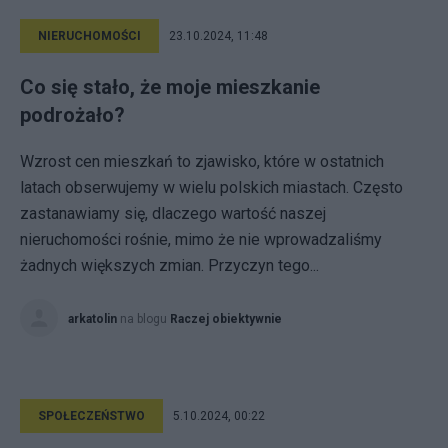
NIERUCHOMOŚCI
23.10.2024, 11:48
Co się stało, że moje mieszkanie
podrożało?
Wzrost cen mieszkań to zjawisko, które w ostatnich
latach obserwujemy w wielu polskich miastach. Często
zastanawiamy się, dlaczego wartość naszej
nieruchomości rośnie, mimo że nie wprowadzaliśmy
żadnych większych zmian. Przyczyn tego...
arkatolin
na blogu
Raczej obiektywnie
SPOŁECZEŃSTWO
5.10.2024, 00:22