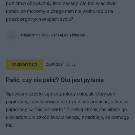
poziomie obowiązują inne zasady. Ale kto właściwie
ustala, co możemy, a czego nam nie wolno robić na
poszczególnych etapach życia?
arkatolin
na blogu
Raczej obiektywnie
ROZMAITOŚCI
25.09.2024, 00:59
Palić, czy nie palić? Oto jest pytanie
Spotykam często sąsiada, młody chłopak, który pali
papierosa, i zastanawiam się, czy z nim pogadać, o tym że
papierosy są "nic nie warte." Z jednej strony, chciałbym go
uświadomić o szkodliwości nałogu, z nadzieją, że pomogę
mu...