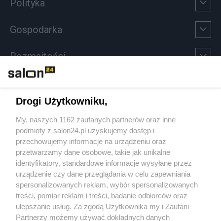
Polityka
Gospodarka
Rozmaitości
Technologie
Drogi Użytkowniku,
Sport
My, naszych 1162 zaufanych partnerów oraz inne
podmioty z salon24.pl uzyskujemy dostęp i
Społeczeństwo
przechowujemy informacje na urządzeniu oraz
przetwarzamy dane osobowe, takie jak unikalne
Kultura
identyfikatory, standardowe informacje wysyłane przez
urządzenie czy dane przeglądania w celu zapewniania
spersonalizowanych reklam, wybór spersonalizowanych
treści, pomiar reklam i treści, badanie odbiorców oraz
ulepszanie usług. Za zgodą Użytkownika my i Zaufani
X
Facebook
Instagram
Youtube
Partnerzy możemy używać dokładnych danych