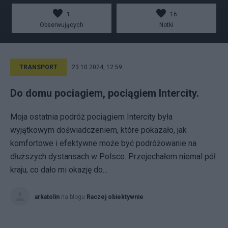
1
16
Obserwujących
Notki
TRANSPORT
23.10.2024, 12:59
Do domu pociagiem, pociągiem Intercity.
Moja ostatnia podróż pociągiem Intercity była
wyjątkowym doświadczeniem, które pokazało, jak
komfortowe i efektywne może być podróżowanie na
dłuższych dystansach w Polsce. Przejechałem niemal pół
kraju, co dało mi okazję do...
arkatolin
na blogu
Raczej obiektywnie