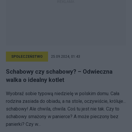
SPOŁECZEŃSTWO
25.09.2024, 01:43
Schabowy czy schabowy? – Odwieczna
walka o idealny kotlet
Wyobraź sobie typową niedzielę w polskim domu. Cała
rodzina zasiada do obiadu, a na stole, oczywiście, króluje...
schabowy! Ale chwila, chwila. Coś tu jest nie tak. Czy to
schabowy smażony w panierce? A może pieczony bez
panierki? Czy w...