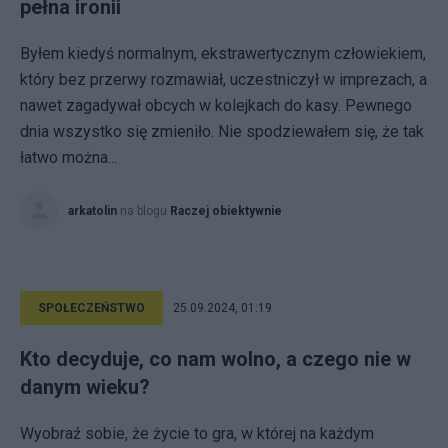
pełna ironii
Byłem kiedyś normalnym, ekstrawertycznym człowiekiem,
który bez przerwy rozmawiał, uczestniczył w imprezach, a
nawet zagadywał obcych w kolejkach do kasy. Pewnego
dnia wszystko się zmieniło. Nie spodziewałem się, że tak
łatwo można...
arkatolin
na blogu
Raczej obiektywnie
SPOŁECZEŃSTWO
25.09.2024, 01:19
Kto decyduje, co nam wolno, a czego nie w
danym wieku?
Wyobraź sobie, że życie to gra, w której na każdym