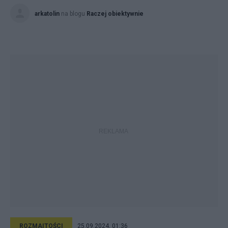
arkatolin
na blogu
Raczej obiektywnie
ROZMAITOŚCI
25.09.2024, 01:36