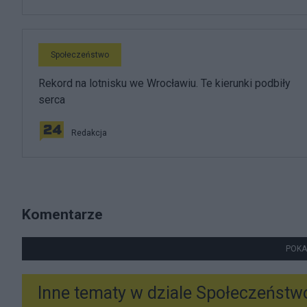
Społeczeństwo
Rekord na lotnisku we Wrocławiu. Te kierunki podbiły
serca
Redakcja
Komentarze
POKA
Inne tematy w dziale
Społeczeństw