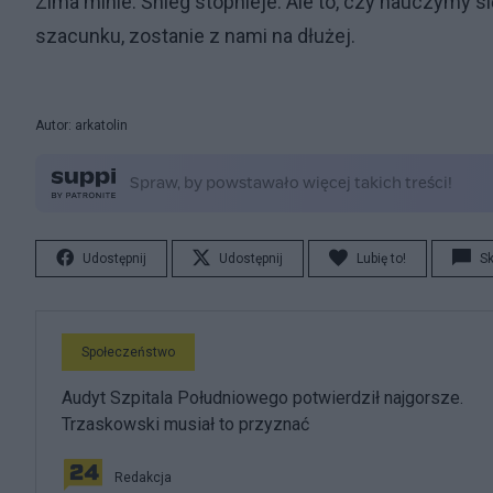
Zima minie. Śnieg stopnieje. Ale to, czy nauczymy s
szacunku, zostanie z nami na dłużej.
Autor: arkatolin
Udostępnij
Udostępnij
Lubię to!
S
Społeczeństwo
Audyt Szpitala Południowego potwierdził najgorsze.
Trzaskowski musiał to przyznać
Redakcja