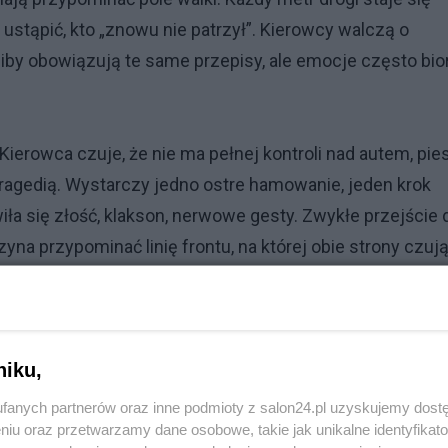
ustąpić, kto „znowu nie patrzył”. Kierowcy walczą o
iby obowiązują te same przepisy, ale emocje często bio
 Kierowca czuje, że nie ma pełnej kontroli nad autem, pie
agedią. Wystarczy jedno ostre hamowanie, jeden krok
ła się złość, klakson, nerwowe gesty. Zwykłe przejście 
na przypominać linię frontu, na której obie strony czuj
i górkę. Dla niego zima to wolność i radość. Dla dorosłych 
niku,
dpowiedzialność. I te dwa światy spotykają się codzienni
fanych partnerów oraz inne podmioty z salon24.pl uzyskujemy dost
niu oraz przetwarzamy dane osobowe, takie jak unikalne identyfikat