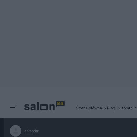
Strona główna
Blogi
arkatolin
arkatolin