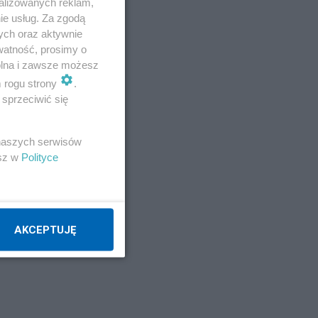
alizowanych reklam,
ie usług. Za zgodą
e
ych oraz aktywnie
watność, prosimy o
e
wolna i zawsze możesz
m rogu strony
.
sprzeciwić się
 naszych serwisów
esz w
Polityce
AKCEPTUJĘ