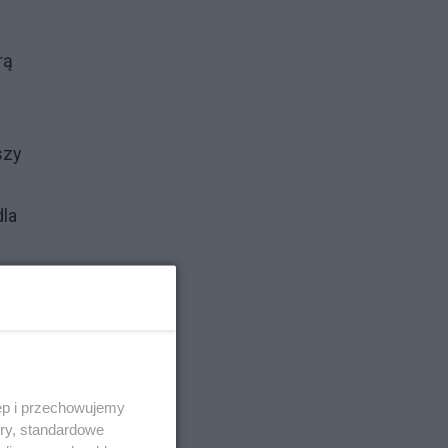
rą
szy
dla
ą
—
e
ęp i przechowujemy
ory, standardowe