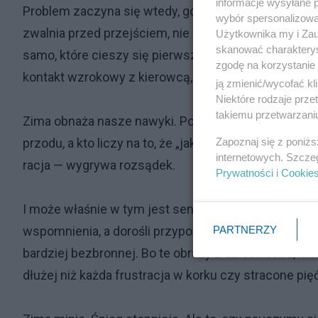
informacje wysyłane 
Problem zaczyna się wtedy, gdy zapominamy, że po d
wybór spersonalizowan
zwalnia przed przejściem, nie robi tego „bo musi”, ty
Użytkownika my i Zau
skanować charakterys
samo, które cieszy się pierwszą prawdziwą zimą. Pie
zgodę na korzystanie 
kontakt wzrokowy z kierowcą, też bierze odpowiedzialn
ją zmienić/wycofać kl
Niektóre rodzaje prz
takiemu przetwarzaniu
Zima obnaża nasze nawyki. Pokazuje, kto potrafi zwol
Zapoznaj się z poniż
przodu, a kto liczy na to, że „jakoś to będzie”. Uczy 
internetowych. Szcze
racja — wygrywa rozsądek.
Prywatności
i
Cookie
I może właśnie w tym jest sens tej zimy. Żebyśmy na
PARTNERZY
wspomnienia, a dorośli przypomnieli sobie, że kiedyś t
bardziej bezbronnej. Bo te obrazy z dzieciństwa, k
dłużej niż każda frustracja w korku czy stracone pię