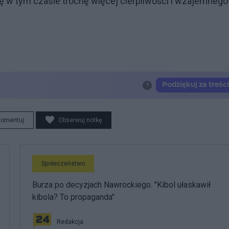
ię w tym czasie trochę więcej cierpliwości i wzajemnego
komentuj
Obserwuj notkę
Społeczeństwo
Burza po decyzjach Nawrockiego. "Kibol ułaskawił
kibola? To propaganda"
Redakcja