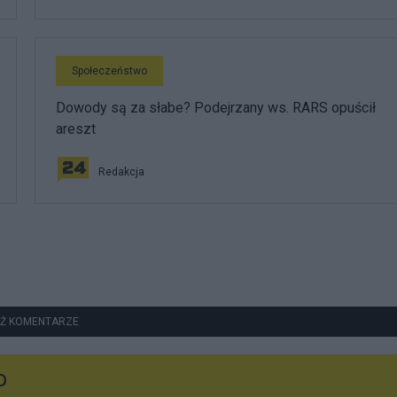
Społeczeństwo
Dowody są za słabe? Podejrzany ws. RARS opuścił
areszt
Redakcja
Ż KOMENTARZE
o