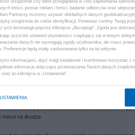
przez urządzenie czy dane przeglądania w celu zapewniania sperson
rugiej stronie zawsze jest człowiek. Kierowca, który
ych treści, pomiar reklam i treści, badanie odbiorców oraz ulepszan
lko dlatego, że wie, iż może tam iść czyjeś dziecko — taki
fani Partnerzy możemy używać dokładnych danych geolokalizacyjn
tykę urządzenia do celów identyfikacji. Ponieważ cenimy Twoją pry
szy, który nie wchodzi na pasy na ślepo, tylko nawiązuj
z tych technologii poprzez kliknięcie „Akceptuję”. Zgoda jest dobro
ość nie tylko za siebie, ale i za innych.
ikając przycisk ustawień prywatności znajdujący się w lewym dolny
etwarzania danych nie wymagają zgody użytkownika, ale masz prawo 
. Preferencje będą miały zastosowania tylko na tej witrynie.
nić, a kto jedzie „jak zawsze”. Kto myśli kilka ruchów do
szymi informacjami, abyś mógł świadomie i komfortowo korzystać z
pokory, bo na śliskiej drodze nie wygrywa ani pośpiech, ani
gółowe informacje dotyczące przetwarzania Twoich danych znajdzi
s
oraz po kliknięciu w „Ustawienia”.
 chwilę zwolnili. Żeby dzieci mogły mieć swoje sanki i
USTAWIENIA
eż byli po tej drugiej stronie — tej niższej, wolniejszej,
tóre dziś chcemy przekazać swoim dzieciom, przetrwają
ć minut na drodze.