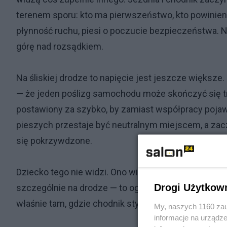
terenem sporu: kto ma pierwszeństwo, kto powinien 
płynność ruchu, piesi o poczucie bezpieczeństwa. N
górę nad rozsądkiem.
Na śliskiej drodze to napięcie jest jeszcze większe.
— że jeden poślizg samochodu może skończyć się tr
postawiony za szybko, by zamiast współpracy pojawi
pieszych przestaje być neutralnym miejscem, a zaczy
się pokrzywdzone.
Dziecko tego nie widzi. Ono widzi tylko śnieg, sanki 
Drogi Użytkow
szczególnie na drodze — to ograniczenia, ryzyko i o
właśnie tam, gdzie chodnik styka się z jezdnią.
My, naszych 1160 zau
informacje na urządze