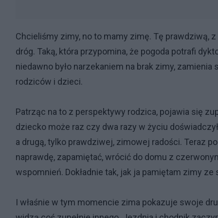
Chcieliśmy zimy, no to mamy zimę. Tę prawdziwą, z 
dróg. Taką, która przypomina, że pogoda potrafi dykto
niedawno było narzekaniem na brak zimy, zamienia 
rodziców i dzieci.
Patrząc na to z perspektywy rodzica, pojawia się zup
dziecko może raz czy dwa razy w życiu doświadczyło
a drugą, tylko prawdziwej, zimowej radości. Teraz po
naprawdę, zapamiętać, wrócić do domu z czerwonym
wspomnień. Dokładnie tak, jak ja pamiętam zimy ze
I właśnie w tym momencie zima pokazuje swoje drugi
widzą coś zupełnie innego. Jezdnia i chodnik zaczyn