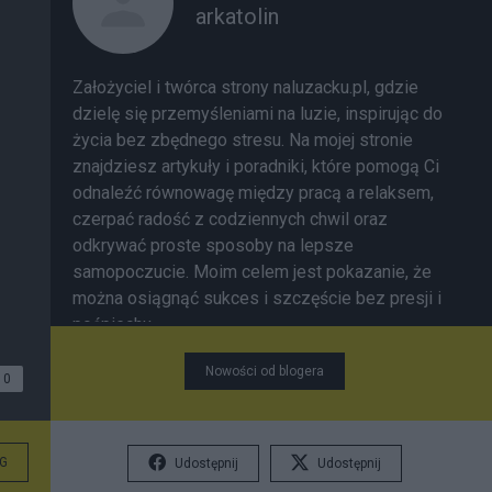
arkatolin
Założyciel i twórca strony
naluzacku.pl
, gdzie
dzielę się przemyśleniami na luzie, inspirując do
życia bez zbędnego stresu. Na mojej stronie
znajdziesz artykuły i poradniki, które pomogą Ci
odnaleźć równowagę między pracą a relaksem,
czerpać radość z codziennych chwil oraz
odkrywać proste sposoby na lepsze
samopoczucie. Moim celem jest pokazanie, że
można osiągnąć
sukces
i szczęście bez presji i
pośpiechu.
Nowości od blogera
0
G
Udostępnij
Udostępnij