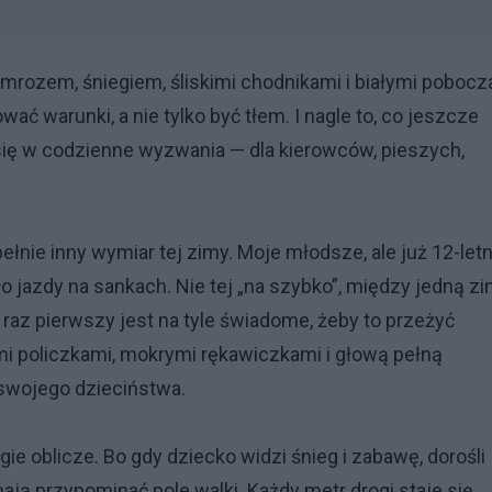
mrozem, śniegiem, śliskimi chodnikami i białymi poboc
wać warunki, a nie tylko być tłem. I nagle to, co jeszcze
się w
codzienne wyzwania
— dla kierowców, pieszych,
ełnie inny wymiar tej zimy. Moje młodsze, ale już 12-letn
 jazdy na sankach. Nie tej „na szybko”, między jedną z
 raz pierwszy jest na tyle świadome, żeby to przeżyć
i policzkami, mokrymi rękawiczkami i głową pełną
 swojego dzieciństwa.
e oblicze. Bo gdy dziecko widzi śnieg i zabawę, dorośli
ają przypominać pole walki. Każdy metr drogi staje się