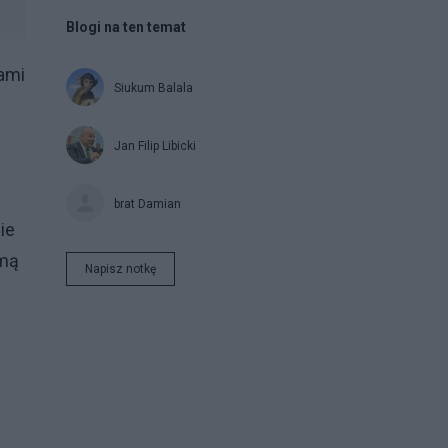
Blogi na ten temat
zami
Siukum Balala
Jan Filip Libicki
brat Damian
ie
imą
Napisz notkę