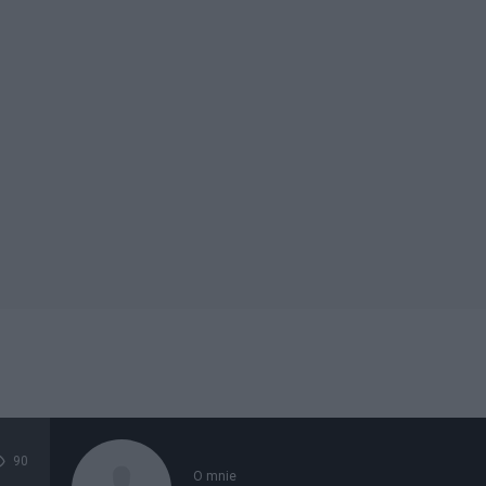
90
O mnie