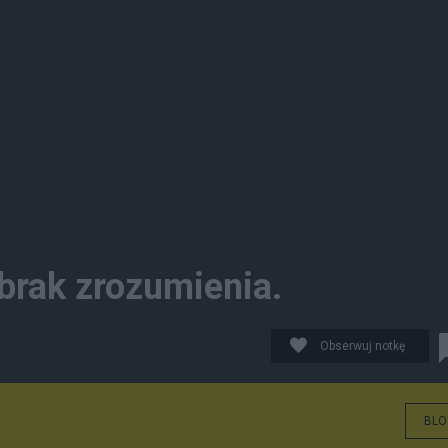
 brak zrozumienia.
Obserwuj notkę
BLO