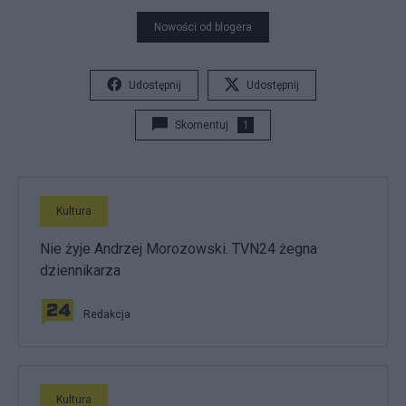
Nowości od blogera
Udostępnij
Udostępnij
Skomentuj
1
Kultura
Nie żyje Andrzej Morozowski. TVN24 żegna
dziennikarza
Redakcja
Kultura