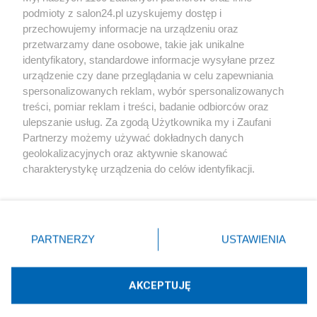
podmioty z salon24.pl uzyskujemy dostęp i
Społeczeństwo
przechowujemy informacje na urządzeniu oraz
przetwarzamy dane osobowe, takie jak unikalne
Kultura
identyfikatory, standardowe informacje wysyłane przez
urządzenie czy dane przeglądania w celu zapewniania
spersonalizowanych reklam, wybór spersonalizowanych
treści, pomiar reklam i treści, badanie odbiorców oraz
ulepszanie usług. Za zgodą Użytkownika my i Zaufani
X
Facebook
Instagram
Youtube
Partnerzy możemy używać dokładnych danych
geolokalizacyjnych oraz aktywnie skanować
charakterystykę urządzenia do celów identyfikacji.
Web Content Media sp. z o. o. © 2022
Ponieważ cenimy Twoją prywatność, prosimy o zgodę na
korzystanie z tych technologii poprzez kliknięcie
„Akceptuję”. Zgoda jest dobrowolna i zawsze możesz ją
Pomoc
O nas
Praca
Reklama
Kontakt
zmienić/wycofać klikając przycisk ustawień prywatności
PARTNERZY
USTAWIENIA
znajdujący się w lewym dolnym rogu strony
. Niektóre
rodzaje przetwarzania danych nie wymagają zgody
użytkownika, ale masz prawo sprzeciwić się takiemu
AKCEPTUJĘ
przetwarzaniu. Preferencje będą miały zastosowania tylko
Technologię dostarcza:
W3media.pl
na tej witrynie.