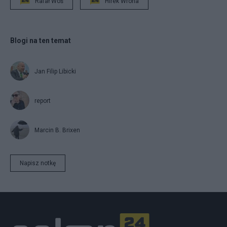
Rafał Woś
Hirek Wrona
Blogi na ten temat
Jan Filip Libicki
report
Marcin B. Brixen
Napisz notkę