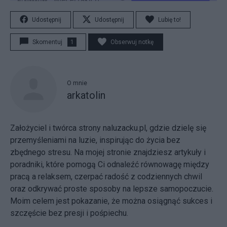
Udostępnij
Udostępnij
Lubię to!
Skomentuj
1
Obserwuj notkę
O mnie
arkatolin
Założyciel i twórca strony
naluzacku.pl
, gdzie dzielę się
przemyśleniami na luzie, inspirując do życia bez
zbędnego stresu. Na mojej stronie znajdziesz artykuły i
poradniki, które pomogą Ci odnaleźć równowagę między
pracą a relaksem, czerpać radość z codziennych chwil
oraz odkrywać proste sposoby na lepsze samopoczucie.
Moim celem jest pokazanie, że można osiągnąć
sukces
i
szczęście bez presji i pośpiechu.