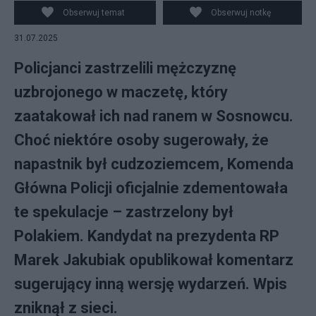
Meissner, Polska Policja
Obserwuj temat
Obserwuj notkę
31.07.2025
Policjanci zastrzelili mężczyznę
uzbrojonego w maczetę, który
zaatakował ich nad ranem w Sosnowcu.
Choć niektóre osoby sugerowały, że
napastnik był cudzoziemcem, Komenda
Główna Policji oficjalnie zdementowała
te spekulacje – zastrzelony był
Polakiem. Kandydat na prezydenta RP
Marek Jakubiak opublikował komentarz
sugerujący inną wersję wydarzeń. Wpis
zniknął z sieci.