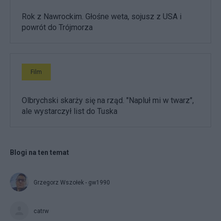
Rok z Nawrockim. Głośne weta, sojusz z USA i
powrót do Trójmorza
Film
Olbrychski skarży się na rząd. "Napluł mi w twarz",
ale wystarczył list do Tuska
Blogi na ten temat
Grzegorz Wszołek - gw1990
catrw