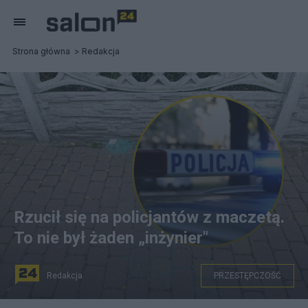
Strona główna
Redakcja
Rzucił się na policjantów z maczetą.
To nie był żaden „inżynier"
Redakcja
PRZESTĘPCZOŚĆ
Atak na policjantów w Sosnowcu, fot. PAP/Michał