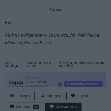
Reklama
Red.
Atak na policjantów w Sosnowcu, fot. PAP/Michał
Meissner, Polska Policja
Autor:
Źródło: Salon24.pl,
© Artykuł jest chroniony prawem
Redakcja
X, PAP
autorskim
Udostępnij
Udostępnij
Lubię to!
Skomentuj
130
Obserwuj notkę