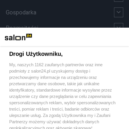
Gospodarka
Rozmaitości
Technologie
Drogi Użytkowniku,
Sport
My, naszych 1162 zaufanych partnerów oraz inne
podmioty z salon24.pl uzyskujemy dostęp i
Społeczeństwo
przechowujemy informacje na urządzeniu oraz
przetwarzamy dane osobowe, takie jak unikalne
Kultura
identyfikatory, standardowe informacje wysyłane przez
urządzenie czy dane przeglądania w celu zapewniania
spersonalizowanych reklam, wybór spersonalizowanych
treści, pomiar reklam i treści, badanie odbiorców oraz
ulepszanie usług. Za zgodą Użytkownika my i Zaufani
X
Facebook
Instagram
Youtube
Partnerzy możemy używać dokładnych danych
geolokalizacyjnych oraz aktywnie skanować