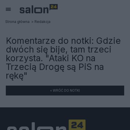
Strona główna
Redakcja
Komentarze do notki:
Gdzie
dwóch się bije, tam trzeci
korzysta. "Ataki KO na
Trzecią Drogę są PiS na
rękę"
« WRÓĆ DO NOTKI