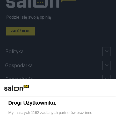
Podziel się swoją opinią
ZAŁÓŻ BLOG
Polityka
Gospodarka
Rozmaitości
Technologie
Drogi Użytkowniku,
Sport
My, naszych 1162 zaufanych partnerów oraz inne