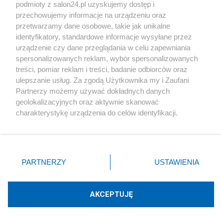
podmioty z salon24.pl uzyskujemy dostęp i
Społeczeństwo
przechowujemy informacje na urządzeniu oraz
przetwarzamy dane osobowe, takie jak unikalne
Kultura
identyfikatory, standardowe informacje wysyłane przez
urządzenie czy dane przeglądania w celu zapewniania
spersonalizowanych reklam, wybór spersonalizowanych
treści, pomiar reklam i treści, badanie odbiorców oraz
ulepszanie usług. Za zgodą Użytkownika my i Zaufani
X
Facebook
Instagram
Youtube
Partnerzy możemy używać dokładnych danych
geolokalizacyjnych oraz aktywnie skanować
charakterystykę urządzenia do celów identyfikacji.
Web Content Media sp. z o. o. © 2022
Ponieważ cenimy Twoją prywatność, prosimy o zgodę na
korzystanie z tych technologii poprzez kliknięcie
„Akceptuję”. Zgoda jest dobrowolna i zawsze możesz ją
Pomoc
O nas
Praca
Reklama
Kontakt
zmienić/wycofać klikając przycisk ustawień prywatności
PARTNERZY
USTAWIENIA
znajdujący się w lewym dolnym rogu strony
. Niektóre
rodzaje przetwarzania danych nie wymagają zgody
użytkownika, ale masz prawo sprzeciwić się takiemu
AKCEPTUJĘ
przetwarzaniu. Preferencje będą miały zastosowania tylko
Technologię dostarcza:
W3media.pl
na tej witrynie.