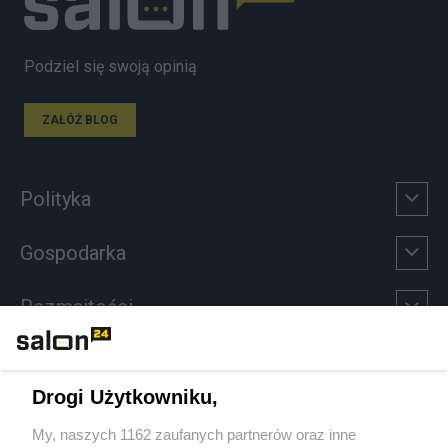
Podziel się swoją opinią
ZAŁÓŻ BLOG
Polityka
Gospodarka
Rozmaitości
Technologie
Drogi Użytkowniku,
Sport
My, naszych 1162 zaufanych partnerów oraz inne