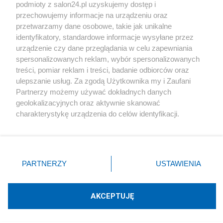
podmioty z salon24.pl uzyskujemy dostęp i
Społeczeństwo
przechowujemy informacje na urządzeniu oraz
przetwarzamy dane osobowe, takie jak unikalne
Kultura
identyfikatory, standardowe informacje wysyłane przez
urządzenie czy dane przeglądania w celu zapewniania
spersonalizowanych reklam, wybór spersonalizowanych
treści, pomiar reklam i treści, badanie odbiorców oraz
ulepszanie usług. Za zgodą Użytkownika my i Zaufani
X
Facebook
Instagram
Youtube
Partnerzy możemy używać dokładnych danych
geolokalizacyjnych oraz aktywnie skanować
charakterystykę urządzenia do celów identyfikacji.
Web Content Media sp. z o. o. © 2022
Ponieważ cenimy Twoją prywatność, prosimy o zgodę na
korzystanie z tych technologii poprzez kliknięcie
„Akceptuję”. Zgoda jest dobrowolna i zawsze możesz ją
Pomoc
O nas
Praca
Reklama
Kontakt
zmienić/wycofać klikając przycisk ustawień prywatności
PARTNERZY
USTAWIENIA
znajdujący się w lewym dolnym rogu strony
. Niektóre
rodzaje przetwarzania danych nie wymagają zgody
użytkownika, ale masz prawo sprzeciwić się takiemu
AKCEPTUJĘ
przetwarzaniu. Preferencje będą miały zastosowania tylko
Technologię dostarcza:
W3media.pl
na tej witrynie.