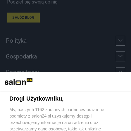
Podziel się swoją opinią
ZAŁÓŻ BLOG
Polityka
Gospodarka
Rozmaitości
Technologie
Drogi Użytkowniku,
Sport
My, naszych 1162 zaufanych partnerów oraz inne
podmioty z salon24.pl uzyskujemy dostęp i
Społeczeństwo
przechowujemy informacje na urządzeniu oraz
przetwarzamy dane osobowe, takie jak unikalne