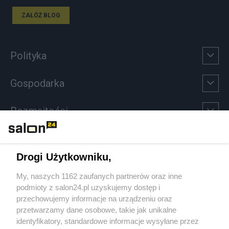
ZAŁÓŻ BLOG
Polityka
Gospodarka
Rozmaitości
Technologie
Drogi Użytkowniku,
Sport
My, naszych 1162 zaufanych partnerów oraz inne
podmioty z salon24.pl uzyskujemy dostęp i
Społeczeństwo
przechowujemy informacje na urządzeniu oraz
przetwarzamy dane osobowe, takie jak unikalne
Kultura
identyfikatory, standardowe informacje wysyłane przez