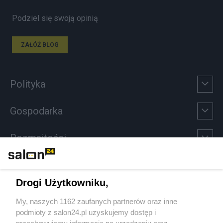
Podziel się swoją opinią
ZAŁÓŻ BLOG
Polityka
Gospodarka
Rozmaitości
Technologie
Drogi Użytkowniku,
Sport
My, naszych 1162 zaufanych partnerów oraz inne
podmioty z salon24.pl uzyskujemy dostęp i
Społeczeństwo