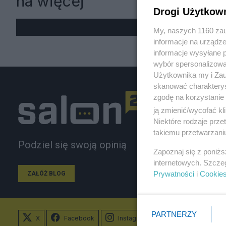
na więcej
Drogi Użytkow
My, naszych 1160 zau
informacje na urządze
informacje wysyłane 
wybór spersonalizowan
Użytkownika my i Zau
skanować charakterys
zgodę na korzystanie 
ją zmienić/wycofać kl
Niektóre rodzaje prz
takiemu przetwarzaniu
Podziel się swoją opinią
Zapoznaj się z poniż
internetowych. Szcze
Prywatności
i
Cookie
ZAŁÓŻ BLOG
PARTNERZY
X
Facebook
Instagram