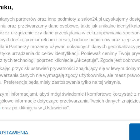
niku,
« WRÓĆ DO NOTKI
fanych partnerów oraz inne podmioty z salon24.pl uzyskujemy dost
niu oraz przetwarzamy dane osobowe, takie jak unikalne identyfikat
przez urządzenie czy dane przeglądania w celu zapewniania sperson
ych treści, pomiar reklam i treści, badanie odbiorców oraz ulepszan
fani Partnerzy możemy używać dokładnych danych geolokalizacyjn
tykę urządzenia do celów identyfikacji. Ponieważ cenimy Twoją pry
Polityka
Gospodarka
z tych technologii poprzez kliknięcie „Akceptuję”. Zgoda jest dobro
ikając przycisk ustawień prywatności znajdujący się w lewym dolny
PiS
Biznes
etwarzania danych nie wymagają zgody użytkownika, ale masz prawo 
Rząd
Pieniądze
. Preferencje będą miały zastosowania tylko na tej witrynie.
Prezydent
Centralny Port Komunikacyjny
szymi informacjami, abyś mógł świadomie i komfortowo korzystać z
NATO
Inwestycje
gółowe informacje dotyczące przetwarzania Twoich danych znajdzi
s
oraz po kliknięciu w „Ustawienia”.
KO
Podatki
WIĘCEJ
WIĘCEJ
USTAWIENIA