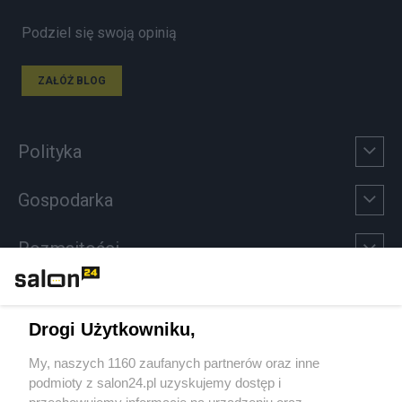
Podziel się swoją opinią
ZAŁÓŻ BLOG
Polityka
Gospodarka
Rozmaitości
Technologie
Drogi Użytkowniku,
Sport
My, naszych 1160 zaufanych partnerów oraz inne
podmioty z salon24.pl uzyskujemy dostęp i
Społeczeństwo