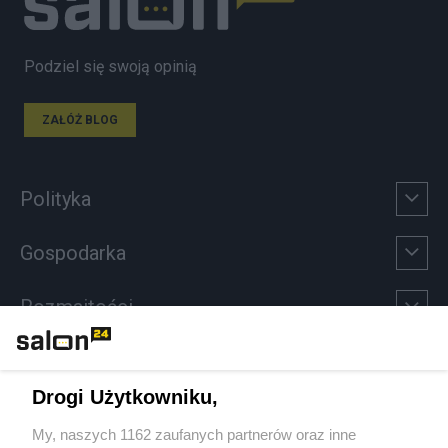
Podziel się swoją opinią
ZAŁÓŻ BLOG
Polityka
Gospodarka
Rozmaitości
Technologie
Drogi Użytkowniku,
Sport
My, naszych 1162 zaufanych partnerów oraz inne