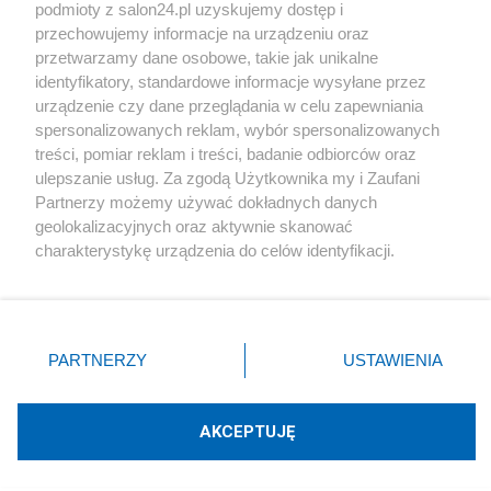
podmioty z salon24.pl uzyskujemy dostęp i
Społeczeństwo
przechowujemy informacje na urządzeniu oraz
przetwarzamy dane osobowe, takie jak unikalne
Kultura
identyfikatory, standardowe informacje wysyłane przez
urządzenie czy dane przeglądania w celu zapewniania
spersonalizowanych reklam, wybór spersonalizowanych
treści, pomiar reklam i treści, badanie odbiorców oraz
ulepszanie usług. Za zgodą Użytkownika my i Zaufani
X
Facebook
Instagram
Youtube
Partnerzy możemy używać dokładnych danych
geolokalizacyjnych oraz aktywnie skanować
charakterystykę urządzenia do celów identyfikacji.
Web Content Media sp. z o. o. © 2022
Ponieważ cenimy Twoją prywatność, prosimy o zgodę na
korzystanie z tych technologii poprzez kliknięcie
„Akceptuję”. Zgoda jest dobrowolna i zawsze możesz ją
Pomoc
O nas
Praca
Reklama
Kontakt
zmienić/wycofać klikając przycisk ustawień prywatności
PARTNERZY
USTAWIENIA
znajdujący się w lewym dolnym rogu strony
. Niektóre
rodzaje przetwarzania danych nie wymagają zgody
użytkownika, ale masz prawo sprzeciwić się takiemu
AKCEPTUJĘ
przetwarzaniu. Preferencje będą miały zastosowania tylko
Technologię dostarcza:
W3media.pl
na tej witrynie.