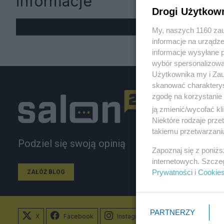
informacje
Drogi Użytkow
My, naszych 1160 zau
informacje na urządze
informacje wysyłane 
wybór spersonalizowan
Użytkownika my i Zau
skanować charakterys
zgodę na korzystanie 
ją zmienić/wycofać kl
Niektóre rodzaje prz
takiemu przetwarzaniu
Podziel się swoją opinią
Zapoznaj się z poniż
internetowych. Szcze
Prywatności
i
Cookie
ZAŁÓŻ BLOG
PARTNERZY
X
Facebook
Instagram