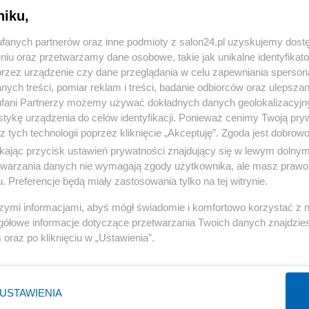
niku,
« WRÓĆ DO NOTKI
fanych partnerów oraz inne podmioty z salon24.pl uzyskujemy dost
niu oraz przetwarzamy dane osobowe, takie jak unikalne identyfikat
przez urządzenie czy dane przeglądania w celu zapewniania sperson
ych treści, pomiar reklam i treści, badanie odbiorców oraz ulepszan
fani Partnerzy możemy używać dokładnych danych geolokalizacyjn
tykę urządzenia do celów identyfikacji. Ponieważ cenimy Twoją pry
Polityka
Gospodarka
z tych technologii poprzez kliknięcie „Akceptuję”. Zgoda jest dobro
ikając przycisk ustawień prywatności znajdujący się w lewym dolny
NATO
Centralny Port Komunikacyjny
etwarzania danych nie wymagają zgody użytkownika, ale masz prawo 
KO
Inwestycje
. Preferencje będą miały zastosowania tylko na tej witrynie.
Prezydent
Biznes
szymi informacjami, abyś mógł świadomie i komfortowo korzystać z
Imigranci
Podatki
gółowe informacje dotyczące przetwarzania Twoich danych znajdzi
s
oraz po kliknięciu w „Ustawienia”.
PiS
Energetyka
WIĘCEJ
WIĘCEJ
USTAWIENIA