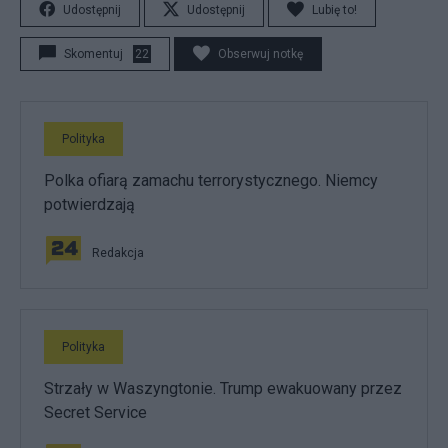
Udostępnij
Udostępnij
Lubię to!
Skomentuj
22
Obserwuj notkę
Polityka
Polka ofiarą zamachu terrorystycznego. Niemcy
potwierdzają
Redakcja
Polityka
Strzały w Waszyngtonie. Trump ewakuowany przez
Secret Service