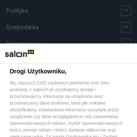
Polityka
Gospodarka
Rozmaitości
Technologie
Drogi Użytkowniku,
Sport
My, naszych 1162 zaufanych partnerów oraz inne
podmioty z salon24.pl uzyskujemy dostęp i
Społeczeństwo
przechowujemy informacje na urządzeniu oraz
przetwarzamy dane osobowe, takie jak unikalne
Kultura
identyfikatory, standardowe informacje wysyłane przez
urządzenie czy dane przeglądania w celu zapewniania
spersonalizowanych reklam, wybór spersonalizowanych
treści, pomiar reklam i treści, badanie odbiorców oraz
ulepszanie usług. Za zgodą Użytkownika my i Zaufani