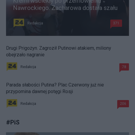
Kreml wściekły po przemówieniu
Nawrockiego. Zacharowa dostała szału
Redakcja
371
Drugi Prigożyn. Zagroził Putinowi atakiem, miliony
obejrzało nagranie
Redakcja
78
Parada słabości Putina? Plac Czerwony już nie
przypomina dawnej potęgi Rosji
Redakcja
206
#
PiS