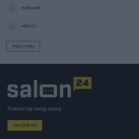
matthew88
ndb2010
Napisz notkę
Podziel się swoją opinią
ZAŁÓŻ BLOG