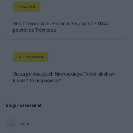
Prezydent
Rok z Nawrockim. Głośne weta, sojusz z USA i
powrót do Trójmorza
Wideo Salon24
Burza po decyzjach Nawrockiego. "Kibol ułaskawił
kibola? To propaganda"
Blogi na ten temat
catrw