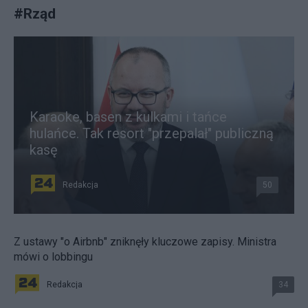
#
Rząd
Karaoke, basen z kulkami i tańce
hulańce. Tak resort "przepalał" publiczną
kasę
Redakcja
50
Z ustawy "o Airbnb" zniknęły kluczowe zapisy. Ministra
mówi o lobbingu
Redakcja
34