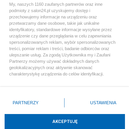
My, naszych 1160 zaufanych partnerów oraz inne
podmioty z salon24.pl uzyskujemy dostęp i
Społeczeństwo
przechowujemy informacje na urządzeniu oraz
przetwarzamy dane osobowe, takie jak unikalne
Kultura
identyfikatory, standardowe informacje wysyłane przez
urządzenie czy dane przeglądania w celu zapewniania
spersonalizowanych reklam, wybór spersonalizowanych
treści, pomiar reklam i treści, badanie odbiorców oraz
ulepszanie usług. Za zgodą Użytkownika my i Zaufani
X
Facebook
Instagram
Youtube
Partnerzy możemy używać dokładnych danych
geolokalizacyjnych oraz aktywnie skanować
charakterystykę urządzenia do celów identyfikacji.
Web Content Media sp. z o. o. © 2022
Ponieważ cenimy Twoją prywatność, prosimy o zgodę na
korzystanie z tych technologii poprzez kliknięcie
„Akceptuję”. Zgoda jest dobrowolna i zawsze możesz ją
Pomoc
O nas
Praca
Reklama
Kontakt
zmienić/wycofać klikając przycisk ustawień prywatności
PARTNERZY
USTAWIENIA
znajdujący się w lewym dolnym rogu strony
. Niektóre
rodzaje przetwarzania danych nie wymagają zgody
użytkownika, ale masz prawo sprzeciwić się takiemu
AKCEPTUJĘ
przetwarzaniu. Preferencje będą miały zastosowania tylko