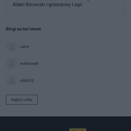
Adam Borowski i gniazdowy Legii
Blogi na ten temat
catrw
matthew88
ndb2010
Napisz notkę