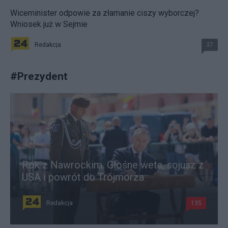
Wiceminister odpowie za złamanie ciszy wyborczej?
Wniosek już w Sejmie
Redakcja
37
#
Prezydent
Rok z Nawrockim. Głośne weta, sojusz z
USA i powrót do Trójmorza
Redakcja
135