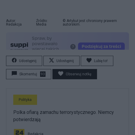
Autor:
Źródło:
© Artykuł jest chroniony prawem
Redakcja
Media
autorskim.
Udostępnij
Udostępnij
Lubię to!
Skomentuj
93
Obserwuj notkę
Polityka
Polka ofiarą zamachu terrorystycznego. Niemcy
potwierdzają
Redakcja