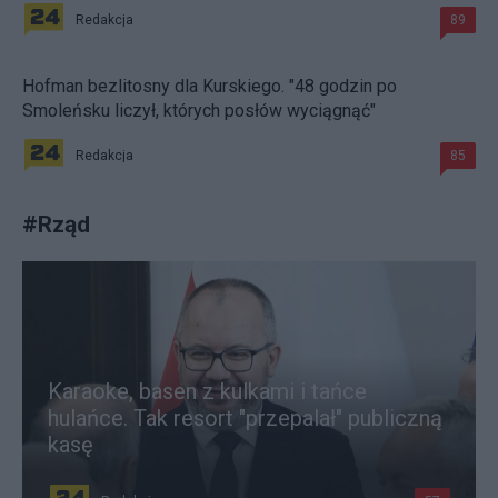
Redakcja
89
Hofman bezlitosny dla Kurskiego. "48 godzin po
Smoleńsku liczył, których posłów wyciągnąć"
Redakcja
85
#
Rząd
Karaoke, basen z kulkami i tańce
hulańce. Tak resort "przepalał" publiczną
kasę