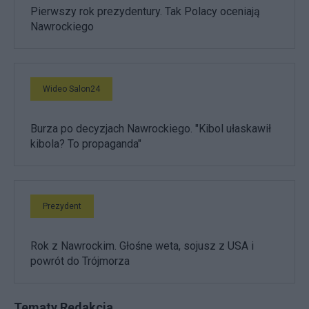
Pierwszy rok prezydentury. Tak Polacy oceniają
Nawrockiego
Wideo Salon24
Burza po decyzjach Nawrockiego. "Kibol ułaskawił
kibola? To propaganda"
Prezydent
Rok z Nawrockim. Głośne weta, sojusz z USA i
powrót do Trójmorza
Tematy Redakcja