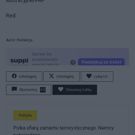
ilustracyjne/PAP
Red.
Autor: Redakcja
Udostępnij
Udostępnij
Lubię to!
Skomentuj
63
Obserwuj notkę
Polityka
Polka ofiarą zamachu terrorystycznego. Niemcy