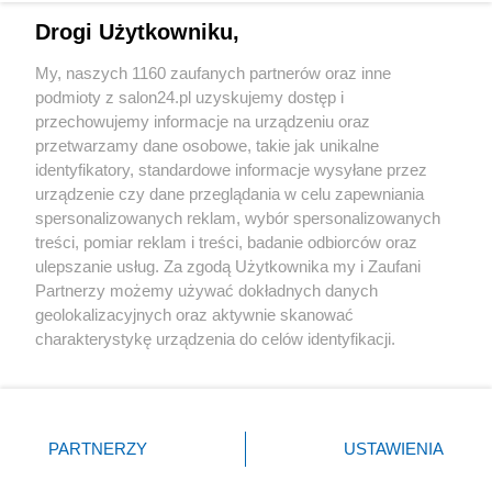
Drogi Użytkowniku,
Sport
My, naszych 1160 zaufanych partnerów oraz inne
podmioty z salon24.pl uzyskujemy dostęp i
Społeczeństwo
przechowujemy informacje na urządzeniu oraz
przetwarzamy dane osobowe, takie jak unikalne
Kultura
identyfikatory, standardowe informacje wysyłane przez
urządzenie czy dane przeglądania w celu zapewniania
spersonalizowanych reklam, wybór spersonalizowanych
treści, pomiar reklam i treści, badanie odbiorców oraz
ulepszanie usług. Za zgodą Użytkownika my i Zaufani
X
Facebook
Instagram
Youtube
Partnerzy możemy używać dokładnych danych
geolokalizacyjnych oraz aktywnie skanować
charakterystykę urządzenia do celów identyfikacji.
Web Content Media sp. z o. o. © 2022
Ponieważ cenimy Twoją prywatność, prosimy o zgodę na
korzystanie z tych technologii poprzez kliknięcie
„Akceptuję”. Zgoda jest dobrowolna i zawsze możesz ją
Pomoc
O nas
Praca
Reklama
Kontakt
zmienić/wycofać klikając przycisk ustawień prywatności
PARTNERZY
USTAWIENIA
znajdujący się w lewym dolnym rogu strony
. Niektóre
rodzaje przetwarzania danych nie wymagają zgody