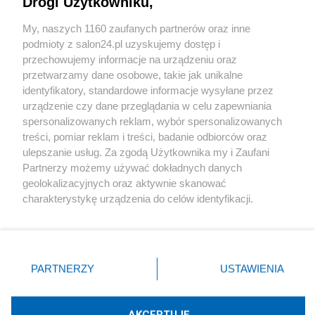
Drogi Użytkowniku,
Sport
My, naszych 1160 zaufanych partnerów oraz inne
podmioty z salon24.pl uzyskujemy dostęp i
Społeczeństwo
przechowujemy informacje na urządzeniu oraz
przetwarzamy dane osobowe, takie jak unikalne
Kultura
identyfikatory, standardowe informacje wysyłane przez
urządzenie czy dane przeglądania w celu zapewniania
spersonalizowanych reklam, wybór spersonalizowanych
treści, pomiar reklam i treści, badanie odbiorców oraz
ulepszanie usług. Za zgodą Użytkownika my i Zaufani
X
Facebook
Instagram
Youtube
Partnerzy możemy używać dokładnych danych
geolokalizacyjnych oraz aktywnie skanować
charakterystykę urządzenia do celów identyfikacji.
Web Content Media sp. z o. o. © 2022
Ponieważ cenimy Twoją prywatność, prosimy o zgodę na
korzystanie z tych technologii poprzez kliknięcie
„Akceptuję”. Zgoda jest dobrowolna i zawsze możesz ją
Pomoc
O nas
Praca
Reklama
Kontakt
zmienić/wycofać klikając przycisk ustawień prywatności
PARTNERZY
USTAWIENIA
znajdujący się w lewym dolnym rogu strony
. Niektóre
rodzaje przetwarzania danych nie wymagają zgody
użytkownika, ale masz prawo sprzeciwić się takiemu
AKCEPTUJĘ