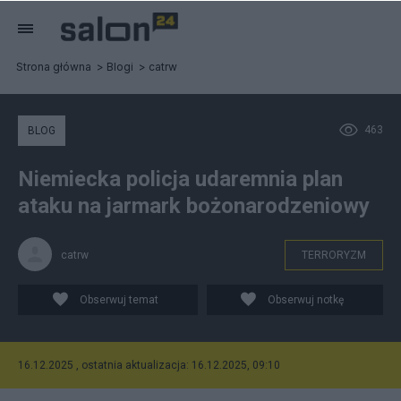
Strona główna
Blogi
catrw
463
BLOG
Niemiecka policja udaremnia plan
ataku na jarmark bożonarodzeniowy
catrw
TERRORYZM
Obserwuj temat
Obserwuj notkę
16.12.2025 , ostatnia aktualizacja: 16.12.2025, 09:10