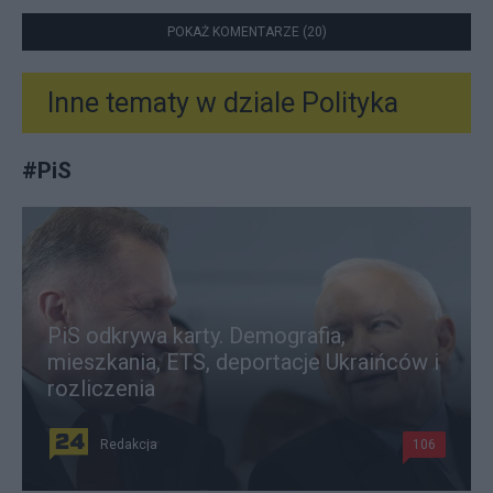
POKAŻ KOMENTARZE (20)
Inne tematy w dziale
Polityka
#
PiS
PiS odkrywa karty. Demografia,
mieszkania, ETS, deportacje Ukraińców i
rozliczenia
Redakcja
106