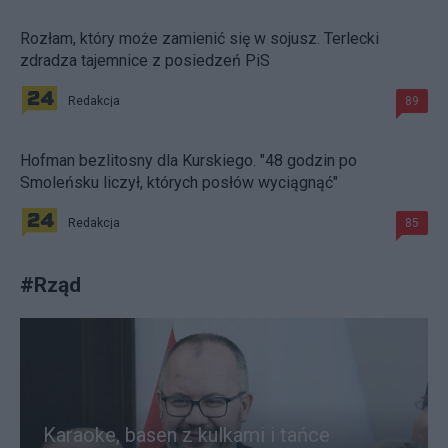
Rozłam, który może zamienić się w sojusz. Terlecki
zdradza tajemnice z posiedzeń PiS
Redakcja
89
Hofman bezlitosny dla Kurskiego. "48 godzin po
Smoleńsku liczył, których posłów wyciągnąć"
Redakcja
85
#
Rząd
Karaoke, basen z kulkami i tańce