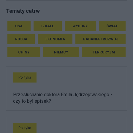
Tematy catrw
USA
IZRAEL
WYBORY
ŚWIAT
ROSJA
EKONOMIA
BADANIA I ROZWÓJ
CHINY
NIEMCY
TERRORYZM
Polityka
Przesłuchanie doktora Emila Jędrzejewskiego -
czy to był spisek?
Polityka