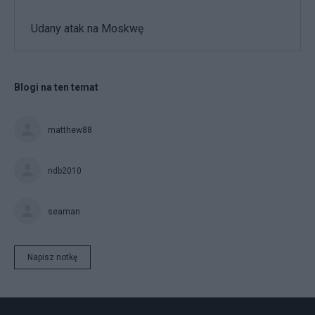
Udany atak na Moskwę
Blogi na ten temat
matthew88
ndb2010
seaman
Napisz notkę