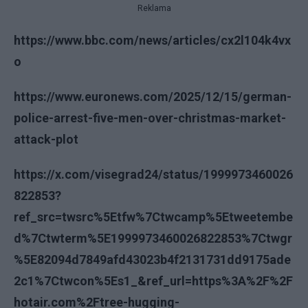
Reklama
https://www.bbc.com/news/articles/cx2l104k4vx
o
https://www.euronews.com/2025/12/15/german-
police-arrest-five-men-over-christmas-market-
attack-plot
https://x.com/visegrad24/status/1999973460026
822853?
ref_src=twsrc%5Etfw%7Ctwcamp%5Etweetembe
d%7Ctwterm%5E1999973460026822853%7Ctwgr
%5E82094d7849afd43023b4f2131731dd9175ade
2c1%7Ctwcon%5Es1_&ref_url=https%3A%2F%2F
hotair.com%2Ftree-hugging-