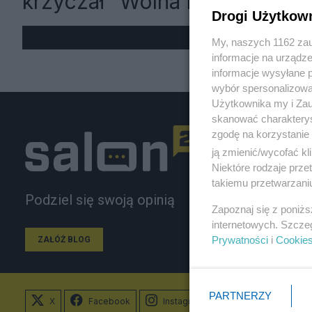
krzyczał "Wolna Palestyna"
Drogi Użytkow
My, naszych 1162 zau
informacje na urządze
informacje wysyłane 
wybór spersonalizowan
Użytkownika my i Zau
skanować charakterys
zgodę na korzystanie 
ją zmienić/wycofać kl
Niektóre rodzaje prz
takiemu przetwarzaniu
Podziel się swoją opinią
Zapoznaj się z poniż
internetowych. Szcze
Prywatności
i
Cookie
ZAŁÓŻ BLOG
PARTNERZY
X
Facebook
Instagram