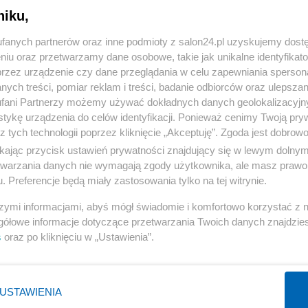
niku,
« WRÓĆ DO NOTKI
fanych partnerów oraz inne podmioty z salon24.pl uzyskujemy dost
niu oraz przetwarzamy dane osobowe, takie jak unikalne identyfikat
przez urządzenie czy dane przeglądania w celu zapewniania sperson
ych treści, pomiar reklam i treści, badanie odbiorców oraz ulepszan
fani Partnerzy możemy używać dokładnych danych geolokalizacyjn
tykę urządzenia do celów identyfikacji. Ponieważ cenimy Twoją pry
Polityka
Gospodarka
z tych technologii poprzez kliknięcie „Akceptuję”. Zgoda jest dobro
ikając przycisk ustawień prywatności znajdujący się w lewym dolny
Rosja
Biznes
etwarzania danych nie wymagają zgody użytkownika, ale masz prawo 
PiS
Pieniądze
. Preferencje będą miały zastosowania tylko na tej witrynie.
Rząd
Centralny Port Komunikacyjny
szymi informacjami, abyś mógł świadomie i komfortowo korzystać z
Prezydent
Inwestycje
gółowe informacje dotyczące przetwarzania Twoich danych znajdzi
s
oraz po kliknięciu w „Ustawienia”.
NATO
Podatki
WIĘCEJ
WIĘCEJ
USTAWIENIA