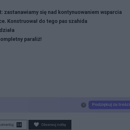
t: zastanawiamy się nad kontynuowaniem wsparcia
sce. Konstruował do tego pas szahida
działa
ompletny paraliż!
komentuj
54
Obserwuj notkę