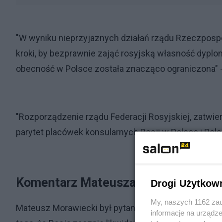
"W wyniku nieprzyjaznych działań rządu Rzeczpospoli
kroki, by bezprawnie zająć rosyjską własność dypl
obecność w Polsce została znacząco ograniczona" 
"Rozporządzenie rządu Federacji Rosyjskiej, zatwi
parytet placówek konsularnych Rosji w Polsce i Pols
Komentarz Mateusza Morawieckieg
Drogi Użytkow
My, naszych 1162 zau
Mateusz Morawiecki był pytany o tę decyzję na piątk
informacje na urządze