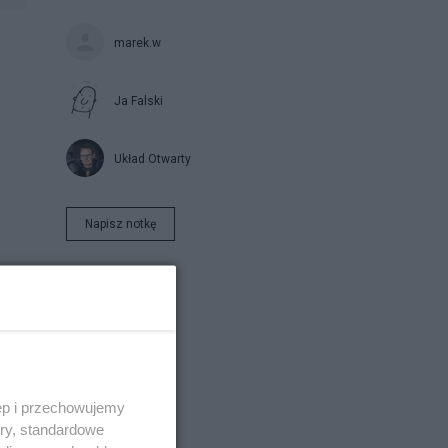
marek.w
Ja Falski
Układ Otwarty
Napisz notkę
ęp i przechowujemy
 do
ory, standardowe