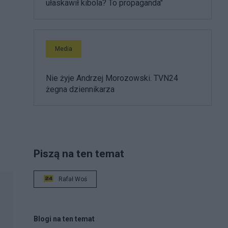
ułaskawił kibola? To propaganda"
Media
Nie żyje Andrzej Morozowski. TVN24
żegna dziennikarza
Piszą na ten temat
Rafał Woś
Blogi na ten temat