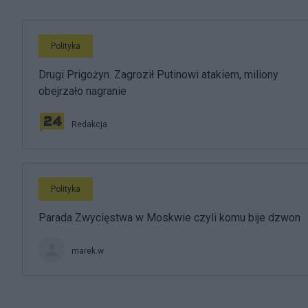
Polityka
Drugi Prigożyn. Zagroził Putinowi atakiem, miliony
obejrzało nagranie
Redakcja
Polityka
Parada Zwycięstwa w Moskwie czyli komu bije dzwon
marek.w