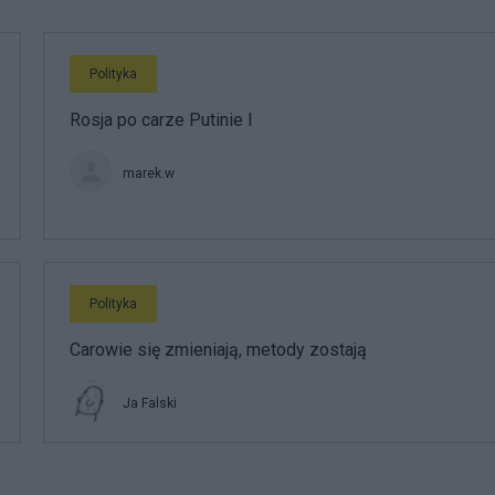
Polityka
Rosja po carze Putinie I
marek.w
Polityka
Carowie się zmieniają, metody zostają
Ja Falski