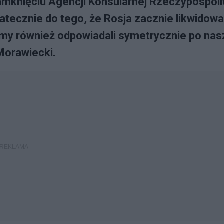
amknięciu Agencji Konsularnej Rzeczypospoli
tatecznie do tego, że Rosja zacznie likwidow
my również odpowiadali symetrycznie po nas
Morawiecki.