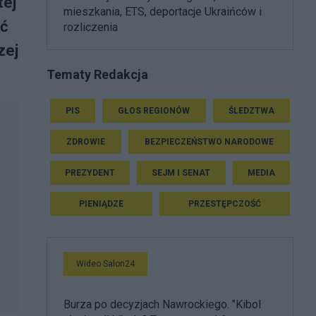
tej
mieszkania, ETS, deportacje Ukraińców i
ać
rozliczenia
zej
Tematy Redakcja
PIS
GŁOS REGIONÓW
ŚLEDZTWA
ZDROWIE
BEZPIECZEŃSTWO NARODOWE
PREZYDENT
SEJM I SENAT
MEDIA
PIENIĄDZE
PRZESTĘPCZOŚĆ
Wideo Salon24
Burza po decyzjach Nawrockiego. "Kibol