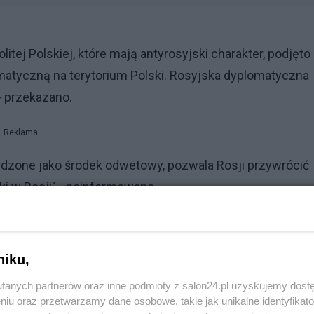
tej Polskiej, które mają antyrosyjski charakter, podjęto
omatyczną na terytorium Polski. Rosyjska dyplomatyczna
- przekazano.
Reklama
erdzone jako środek odwetowy, pozwala Rosji przywrócić
ki w Rosji" - poinformowano.
o
niku,
fanych partnerów oraz inne podmioty z salon24.pl uzyskujemy dost
owej konferencji prasowej. - Jeżeli dojdzie ostatecznie
niu oraz przetwarzamy dane osobowe, takie jak unikalne identyfikat