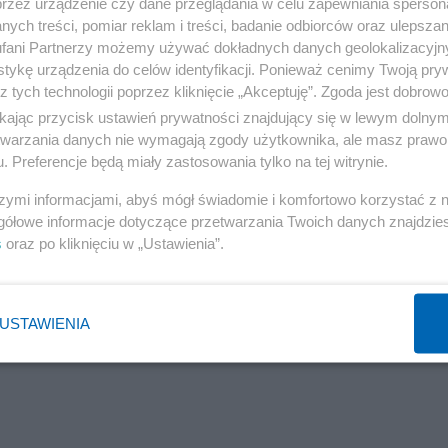
 będziemy również odpowiadali symetrycznie po naszej
przez urządzenie czy dane przeglądania w celu zapewniania sperson
ych treści, pomiar reklam i treści, badanie odbiorców oraz ulepszan
fani Partnerzy możemy używać dokładnych danych geolokalizacyjn
tykę urządzenia do celów identyfikacji. Ponieważ cenimy Twoją pry
rmacje o agresywnych rosyjskich działaniach
z tych technologii poprzez kliknięcie „Akceptuję”. Zgoda jest dobro
. - Jesteśmy w stałym kontakcie z naszymi dyplomatami
ikając przycisk ustawień prywatności znajdujący się w lewym dolny
etwarzania danych nie wymagają zgody użytkownika, ale masz prawo 
tórzy tam mieszkają, lub którzy tam się udają - powiedzi
. Preferencje będą miały zastosowania tylko na tej witrynie.
szymi informacjami, abyś mógł świadomie i komfortowo korzystać z
gółowe informacje dotyczące przetwarzania Twoich danych znajdzi
Reklama
s
oraz po kliknięciu w „Ustawienia”.
dwoma miejscami pamięci narodowej znajdującymi się w
yniu i miejscem katastrofy samolotu TU-154 z 10
USTAWIENIA