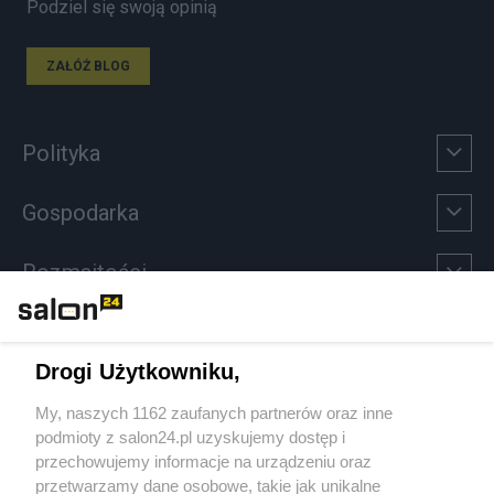
Podziel się swoją opinią
ZAŁÓŻ BLOG
Polityka
Gospodarka
Rozmaitości
Technologie
Drogi Użytkowniku,
Sport
My, naszych 1162 zaufanych partnerów oraz inne
podmioty z salon24.pl uzyskujemy dostęp i
Społeczeństwo
przechowujemy informacje na urządzeniu oraz
przetwarzamy dane osobowe, takie jak unikalne