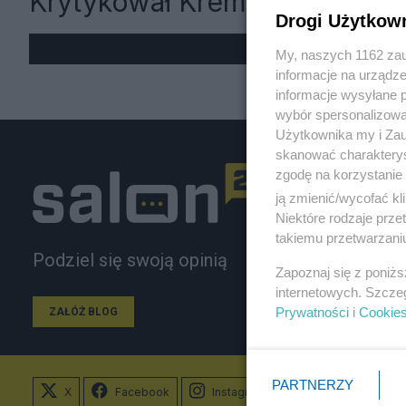
Krytykował Kreml
Drogi Użytkow
My, naszych 1162 zau
informacje na urządze
informacje wysyłane 
wybór spersonalizowan
Użytkownika my i Zau
skanować charakterys
zgodę na korzystanie 
ją zmienić/wycofać kl
Niektóre rodzaje prz
takiemu przetwarzaniu
Podziel się swoją opinią
Zapoznaj się z poniż
internetowych. Szcze
Prywatności
i
Cookie
ZAŁÓŻ BLOG
PARTNERZY
X
Facebook
Instagram