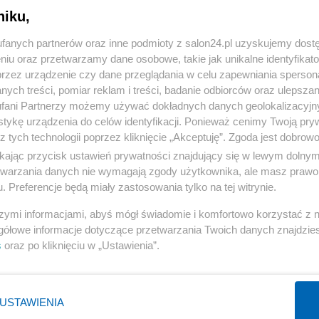
niku,
« WRÓĆ DO NOTKI
fanych partnerów oraz inne podmioty z salon24.pl uzyskujemy dost
niu oraz przetwarzamy dane osobowe, takie jak unikalne identyfikat
przez urządzenie czy dane przeglądania w celu zapewniania sperson
ych treści, pomiar reklam i treści, badanie odbiorców oraz ulepszan
fani Partnerzy możemy używać dokładnych danych geolokalizacyjn
tykę urządzenia do celów identyfikacji. Ponieważ cenimy Twoją pry
Polityka
Gospodarka
z tych technologii poprzez kliknięcie „Akceptuję”. Zgoda jest dobro
ikając przycisk ustawień prywatności znajdujący się w lewym dolny
Rosja
Biznes
etwarzania danych nie wymagają zgody użytkownika, ale masz prawo 
PiS
Pieniądze
. Preferencje będą miały zastosowania tylko na tej witrynie.
Rząd
Centralny Port Komunikacyjny
szymi informacjami, abyś mógł świadomie i komfortowo korzystać z
Prezydent
Inwestycje
gółowe informacje dotyczące przetwarzania Twoich danych znajdzi
s
oraz po kliknięciu w „Ustawienia”.
NATO
Podatki
WIĘCEJ
WIĘCEJ
USTAWIENIA