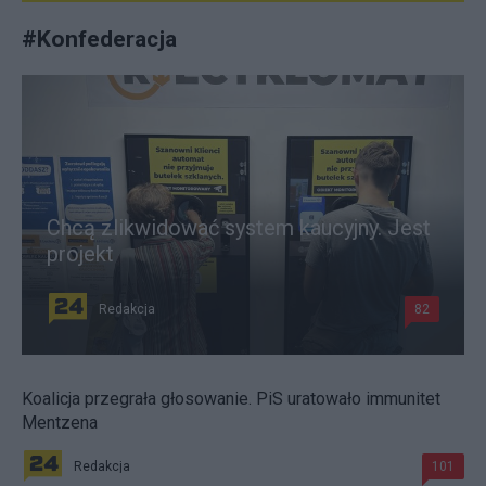
#
Konfederacja
Chcą zlikwidować system kaucyjny. Jest
projekt
Redakcja
82
Koalicja przegrała głosowanie. PiS uratowało immunitet
Mentzena
Redakcja
101