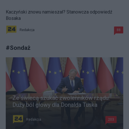
Kaczyński znowu namieszał? Stanowcza odpowiedź
Bosaka
Redakcja
88
#
Sondaż
Ze świecą szukać zwolenników rządu.
Duży ból głowy dla Donalda Tuska
Redakcja
203