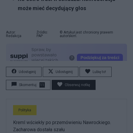
może mieć decydujący głos
Autor:
Źródło:
© Artykuł jest chroniony prawem
Redakcja
PAP
autorskim.
Udostępnij
Udostępnij
Lubię to!
Skomentuj
11
Obserwuj notkę
Polityka
Kreml wściekły po przemówieniu Nawrockiego.
Zacharowa dostała szału