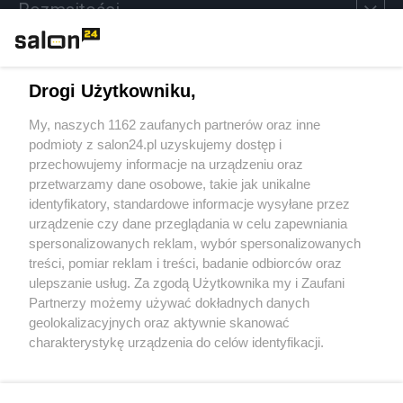
Rozmaitości
Technologie
Drogi Użytkowniku,
Sport
My, naszych 1162 zaufanych partnerów oraz inne
podmioty z salon24.pl uzyskujemy dostęp i
Społeczeństwo
przechowujemy informacje na urządzeniu oraz
przetwarzamy dane osobowe, takie jak unikalne
Kultura
identyfikatory, standardowe informacje wysyłane przez
urządzenie czy dane przeglądania w celu zapewniania
spersonalizowanych reklam, wybór spersonalizowanych
treści, pomiar reklam i treści, badanie odbiorców oraz
ulepszanie usług. Za zgodą Użytkownika my i Zaufani
X
Facebook
Instagram
Youtube
Partnerzy możemy używać dokładnych danych
geolokalizacyjnych oraz aktywnie skanować
charakterystykę urządzenia do celów identyfikacji.
Web Content Media sp. z o. o. © 2022
Ponieważ cenimy Twoją prywatność, prosimy o zgodę na
korzystanie z tych technologii poprzez kliknięcie
„Akceptuję”. Zgoda jest dobrowolna i zawsze możesz ją