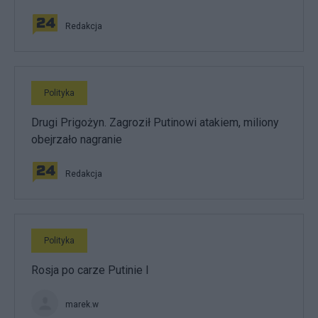
Redakcja
Polityka
Drugi Prigożyn. Zagroził Putinowi atakiem, miliony
obejrzało nagranie
Redakcja
Polityka
Rosja po carze Putinie I
marek.w