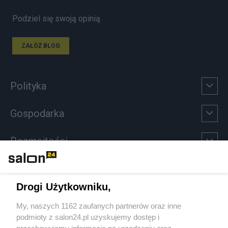
Podziel się swoją opinią
ZAŁÓŻ BLOG
Polityka
Gospodarka
Rozmaitości
Technologie
Drogi Użytkowniku,
Sport
My, naszych 1162 zaufanych partnerów oraz inne
podmioty z salon24.pl uzyskujemy dostęp i
Społeczeństwo