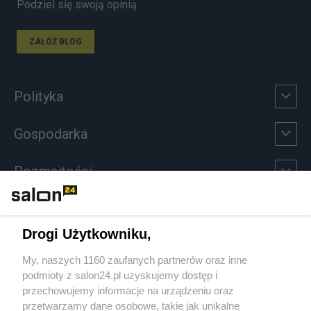
Podziel się swoją opinią
ZAŁÓŻ BLOG
Polityka
Gospodarka
Rozmaitości
Technologie
Drogi Użytkowniku,
Sport
My, naszych 1160 zaufanych partnerów oraz inne
podmioty z salon24.pl uzyskujemy dostęp i
Społeczeństwo
przechowujemy informacje na urządzeniu oraz
przetwarzamy dane osobowe, takie jak unikalne