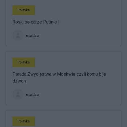
Polityka
Rosja po carze Putinie I
marek.w
Polityka
Parada Zwycięstwa w Moskwie czyli komu bije
dzwon
marek.w
Polityka