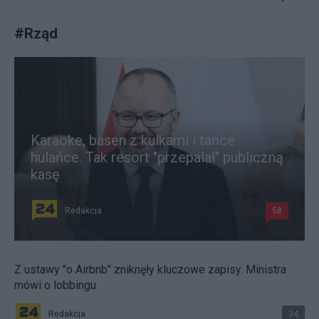
#
Rząd
Karaoke, basen z kulkami i tańce
hulańce. Tak resort "przepalał" publiczną
kasę
Redakcja
58
Z ustawy "o Airbnb" zniknęły kluczowe zapisy. Ministra
mówi o lobbingu
Redakcja
34