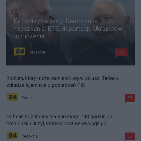
PiS odkrywa karty. Demografia,
mieszkania, ETS, deportacje Ukraińców i
rozliczenia
Redakcja
117
Rozłam, który może zamienić się w sojusz. Terlecki
zdradza tajemnice z posiedzeń PiS
Redakcja
89
Hofman bezlitosny dla Kurskiego. "48 godzin po
Smoleńsku liczył, których posłów wyciągnąć"
Redakcja
85