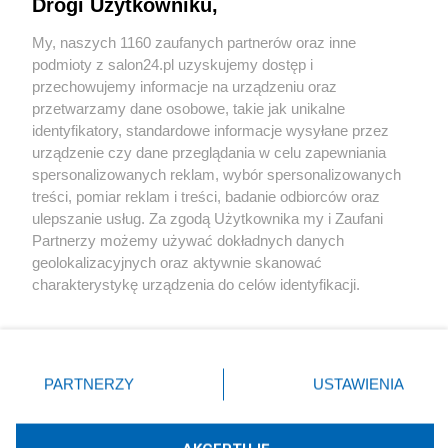
Drogi Użytkowniku,
Sport
My, naszych 1160 zaufanych partnerów oraz inne
podmioty z salon24.pl uzyskujemy dostęp i
Społeczeństwo
przechowujemy informacje na urządzeniu oraz
przetwarzamy dane osobowe, takie jak unikalne
Kultura
identyfikatory, standardowe informacje wysyłane przez
urządzenie czy dane przeglądania w celu zapewniania
spersonalizowanych reklam, wybór spersonalizowanych
treści, pomiar reklam i treści, badanie odbiorców oraz
ulepszanie usług. Za zgodą Użytkownika my i Zaufani
X
Facebook
Instagram
Youtube
Partnerzy możemy używać dokładnych danych
geolokalizacyjnych oraz aktywnie skanować
charakterystykę urządzenia do celów identyfikacji.
Web Content Media sp. z o. o. © 2022
Ponieważ cenimy Twoją prywatność, prosimy o zgodę na
korzystanie z tych technologii poprzez kliknięcie
„Akceptuję”. Zgoda jest dobrowolna i zawsze możesz ją
Pomoc
O nas
Praca
Reklama
Kontakt
zmienić/wycofać klikając przycisk ustawień prywatności
PARTNERZY
USTAWIENIA
znajdujący się w lewym dolnym rogu strony
. Niektóre
rodzaje przetwarzania danych nie wymagają zgody
użytkownika, ale masz prawo sprzeciwić się takiemu