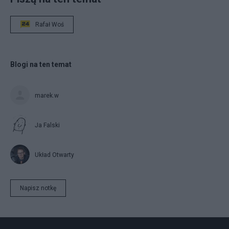
Rafał Woś
Blogi na ten temat
marek.w
Ja Falski
Układ Otwarty
Napisz notkę