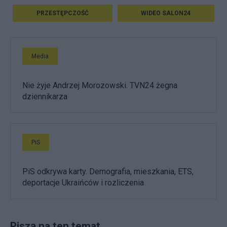
PRZESTĘPCZOŚĆ
WIDEO SALON24
Media
Nie żyje Andrzej Morozowski. TVN24 żegna
dziennikarza
PiS
PiS odkrywa karty. Demografia, mieszkania, ETS,
deportacje Ukraińców i rozliczenia
Piszą na ten temat