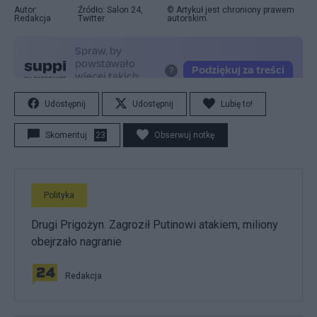
Autor:
Źródło: Salon 24,
© Artykuł jest chroniony prawem
Redakcja
Twitter
autorskim.
Udostępnij
Udostępnij
Lubię to!
Skomentuj
23
Obserwuj notkę
Polityka
Drugi Prigożyn. Zagroził Putinowi atakiem, miliony
obejrzało nagranie
Redakcja