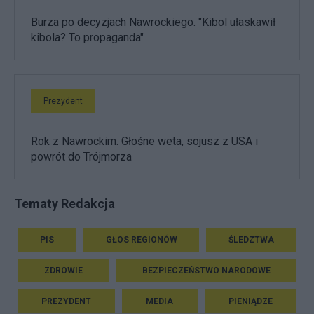
Burza po decyzjach Nawrockiego. "Kibol ułaskawił
kibola? To propaganda"
Prezydent
Rok z Nawrockim. Głośne weta, sojusz z USA i
powrót do Trójmorza
Tematy Redakcja
PIS
GŁOS REGIONÓW
ŚLEDZTWA
ZDROWIE
BEZPIECZEŃSTWO NARODOWE
PREZYDENT
MEDIA
PIENIĄDZE