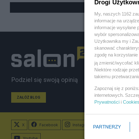
Drogi Użytkow
My, naszych 1162 zau
informacje na urządze
informacje wysyłane 
wybór spersonalizowan
Użytkownika my i Zau
skanować charakterys
zgodę na korzystanie 
ją zmienić/wycofać kl
Niektóre rodzaje prz
takiemu przetwarzaniu
Podziel się swoją opinią
Zapoznaj się z poniż
internetowych. Szcze
ZAŁÓŻ BLOG
Prywatności
i
Cookie
X
Facebook
Instagram
PARTNERZY
Youtube