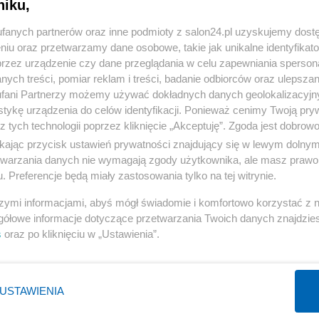
niku,
« WRÓĆ DO NOTKI
fanych partnerów oraz inne podmioty z salon24.pl uzyskujemy dost
niu oraz przetwarzamy dane osobowe, takie jak unikalne identyfikat
przez urządzenie czy dane przeglądania w celu zapewniania sperson
ych treści, pomiar reklam i treści, badanie odbiorców oraz ulepszan
fani Partnerzy możemy używać dokładnych danych geolokalizacyjn
tykę urządzenia do celów identyfikacji. Ponieważ cenimy Twoją pry
Polityka
Gospodarka
z tych technologii poprzez kliknięcie „Akceptuję”. Zgoda jest dobro
PiS
Biznes
ikając przycisk ustawień prywatności znajdujący się w lewym dolny
etwarzania danych nie wymagają zgody użytkownika, ale masz prawo 
Rząd
Pieniądze
. Preferencje będą miały zastosowania tylko na tej witrynie.
Prezydent
Centralny Port Komunikacyjny
szymi informacjami, abyś mógł świadomie i komfortowo korzystać z
NATO
Inwestycje
gółowe informacje dotyczące przetwarzania Twoich danych znajdzi
KO
Podatki
s
oraz po kliknięciu w „Ustawienia”.
WIĘCEJ
WIĘCEJ
USTAWIENIA