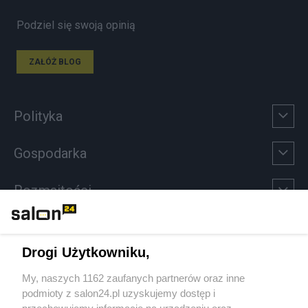
Podziel się swoją opinią
ZAŁÓŻ BLOG
Polityka
Gospodarka
Rozmaitości
Technologie
Drogi Użytkowniku,
Sport
My, naszych 1162 zaufanych partnerów oraz inne
podmioty z salon24.pl uzyskujemy dostęp i
Społeczeństwo