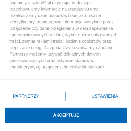
podmioty z salon24.pl uzyskujemy dostęp i
Społeczeństwo
przechowujemy informacje na urządzeniu oraz
przetwarzamy dane osobowe, takie jak unikalne
Kultura
identyfikatory, standardowe informacje wysyłane przez
urządzenie czy dane przeglądania w celu zapewniania
spersonalizowanych reklam, wybór spersonalizowanych
treści, pomiar reklam i treści, badanie odbiorców oraz
ulepszanie usług. Za zgodą Użytkownika my i Zaufani
X
Facebook
Instagram
Youtube
Partnerzy możemy używać dokładnych danych
geolokalizacyjnych oraz aktywnie skanować
charakterystykę urządzenia do celów identyfikacji.
Web Content Media sp. z o. o. © 2022
Ponieważ cenimy Twoją prywatność, prosimy o zgodę na
korzystanie z tych technologii poprzez kliknięcie
„Akceptuję”. Zgoda jest dobrowolna i zawsze możesz ją
Pomoc
O nas
Praca
Reklama
Kontakt
zmienić/wycofać klikając przycisk ustawień prywatności
PARTNERZY
USTAWIENIA
znajdujący się w lewym dolnym rogu strony
. Niektóre
rodzaje przetwarzania danych nie wymagają zgody
użytkownika, ale masz prawo sprzeciwić się takiemu
AKCEPTUJĘ
przetwarzaniu. Preferencje będą miały zastosowania tylko
Technologię dostarcza:
W3media.pl
na tej witrynie.