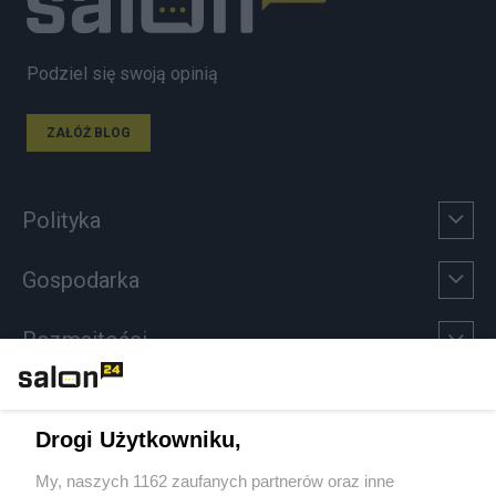
Podziel się swoją opinią
ZAŁÓŻ BLOG
Polityka
Gospodarka
Rozmaitości
Technologie
Drogi Użytkowniku,
Sport
My, naszych 1162 zaufanych partnerów oraz inne