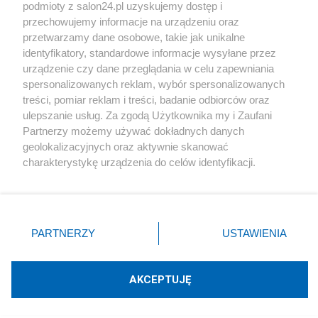
podmioty z salon24.pl uzyskujemy dostęp i
Społeczeństwo
przechowujemy informacje na urządzeniu oraz
przetwarzamy dane osobowe, takie jak unikalne
Kultura
identyfikatory, standardowe informacje wysyłane przez
urządzenie czy dane przeglądania w celu zapewniania
spersonalizowanych reklam, wybór spersonalizowanych
treści, pomiar reklam i treści, badanie odbiorców oraz
ulepszanie usług. Za zgodą Użytkownika my i Zaufani
X
Facebook
Instagram
Youtube
Partnerzy możemy używać dokładnych danych
geolokalizacyjnych oraz aktywnie skanować
charakterystykę urządzenia do celów identyfikacji.
Web Content Media sp. z o. o. © 2022
Ponieważ cenimy Twoją prywatność, prosimy o zgodę na
korzystanie z tych technologii poprzez kliknięcie
„Akceptuję”. Zgoda jest dobrowolna i zawsze możesz ją
Pomoc
O nas
Praca
Reklama
Kontakt
zmienić/wycofać klikając przycisk ustawień prywatności
PARTNERZY
USTAWIENIA
znajdujący się w lewym dolnym rogu strony
. Niektóre
rodzaje przetwarzania danych nie wymagają zgody
użytkownika, ale masz prawo sprzeciwić się takiemu
AKCEPTUJĘ
przetwarzaniu. Preferencje będą miały zastosowania tylko
Technologię dostarcza:
W3media.pl
na tej witrynie.