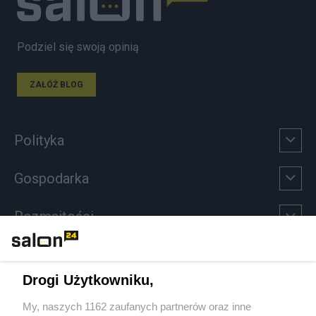
Podziel się swoją opinią
ZAŁÓŻ BLOG
Polityka
Gospodarka
Rozmaitości
Technologie
Drogi Użytkowniku,
Sport
My, naszych 1162 zaufanych partnerów oraz inne