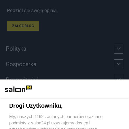
Podziel się swoją opinią
ZAŁÓŻ BLOG
Polityka
Gospodarka
Rozmaitości
Technologie
Drogi Użytkowniku,
Sport
My, naszych 1162 zaufanych partnerów oraz inne
podmioty z salon24.pl uzyskujemy dostęp i
Społeczeństwo