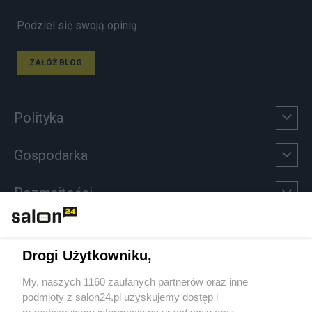
Podziel się swoją opinią
ZAŁÓŻ BLOG
Polityka
Gospodarka
Rozmaitości
Technologie
Drogi Użytkowniku,
Sport
My, naszych 1160 zaufanych partnerów oraz inne
podmioty z salon24.pl uzyskujemy dostęp i
Społeczeństwo