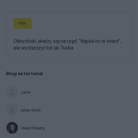
Film
Olbrychski skarży się na rząd. "Napluł mi w twarz",
ale wystarczył list do Tuska
Blogi na ten temat
catrw
julian olech
Układ Otwarty