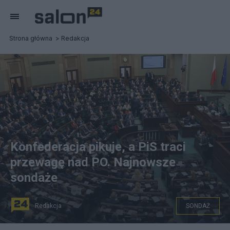
Strona główna
Redakcja
Konfederacja pikuje, a PiS traci
przewagę nad PO. Najnowsze
sondaże
Redakcja
SONDAŻ
źródło: Sejm.gov