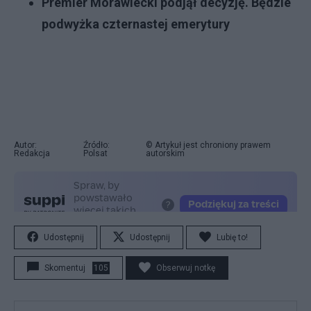
Premier Morawiecki podjął decyzję. Będzie
podwyżka czternastej emerytur
y
Autor:
Źródło:
© Artykuł jest chroniony prawem
Redakcja
Polsat
autorskim
Udostępnij
Udostępnij
Lubię to!
Skomentuj
105
Obserwuj notkę