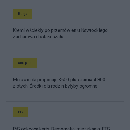
Rosja
Kreml wściekły po przemówieniu Nawrockiego.
Zacharowa dostała szału
800 plus
Morawiecki proponuje 3600 plus zamiast 800
złotych. Środki dla rodzin byłyby ogromne
PiS
PiS odkrywa karty. Demografia, mieszkania, ETS,