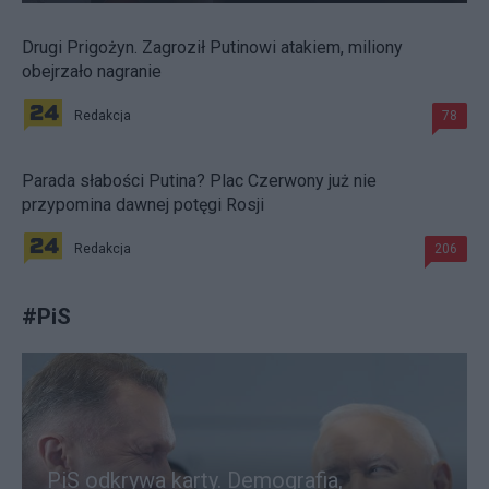
Drugi Prigożyn. Zagroził Putinowi atakiem, miliony
obejrzało nagranie
Redakcja
78
Parada słabości Putina? Plac Czerwony już nie
przypomina dawnej potęgi Rosji
Redakcja
206
#
PiS
PiS odkrywa karty. Demografia,