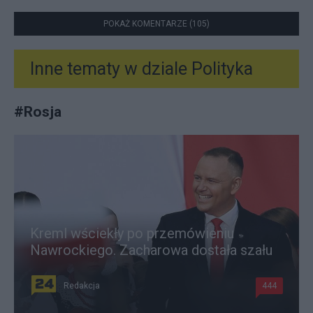
POKAŻ KOMENTARZE (105)
Inne tematy w dziale
Polityka
#
Rosja
Kreml wściekły po przemówieniu
Nawrockiego. Zacharowa dostała szału
Redakcja
444