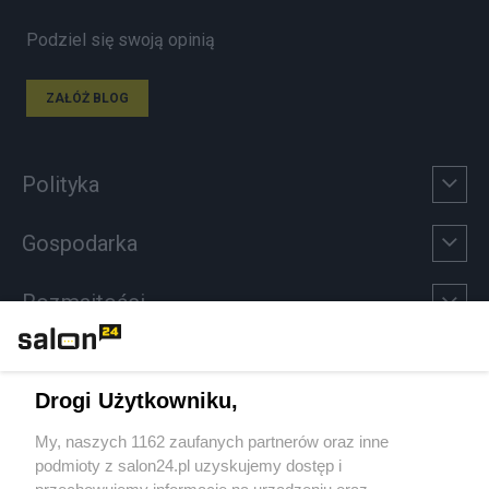
Podziel się swoją opinią
ZAŁÓŻ BLOG
Polityka
Gospodarka
Rozmaitości
Technologie
Drogi Użytkowniku,
Sport
My, naszych 1162 zaufanych partnerów oraz inne
podmioty z salon24.pl uzyskujemy dostęp i
Społeczeństwo