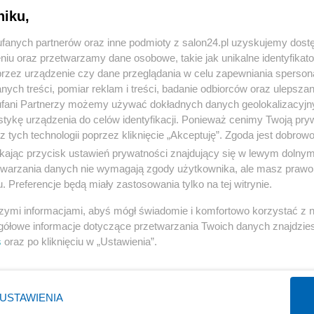
niku,
« WRÓĆ DO NOTKI
fanych partnerów oraz inne podmioty z salon24.pl uzyskujemy dost
niu oraz przetwarzamy dane osobowe, takie jak unikalne identyfikat
przez urządzenie czy dane przeglądania w celu zapewniania sperson
ych treści, pomiar reklam i treści, badanie odbiorców oraz ulepszan
fani Partnerzy możemy używać dokładnych danych geolokalizacyjn
tykę urządzenia do celów identyfikacji. Ponieważ cenimy Twoją pry
Polityka
Gospodarka
z tych technologii poprzez kliknięcie „Akceptuję”. Zgoda jest dobro
ikając przycisk ustawień prywatności znajdujący się w lewym dolny
PiS
Biznes
etwarzania danych nie wymagają zgody użytkownika, ale masz prawo 
Rząd
Pieniądze
. Preferencje będą miały zastosowania tylko na tej witrynie.
Prezydent
Centralny Port Komunikacyjny
szymi informacjami, abyś mógł świadomie i komfortowo korzystać z
NATO
Inwestycje
gółowe informacje dotyczące przetwarzania Twoich danych znajdzi
s
oraz po kliknięciu w „Ustawienia”.
KO
Podatki
WIĘCEJ
WIĘCEJ
USTAWIENIA