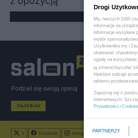
z opozycją
Drogi Użytkow
My, naszych 1160 zau
informacje na urządze
informacje wysyłane 
wybór spersonalizowan
Użytkownika my i Zau
skanować charakterys
zgodę na korzystanie 
ją zmienić/wycofać kl
Niektóre rodzaje prz
takiemu przetwarzaniu
Podziel się swoją opinią
Zapoznaj się z poniż
internetowych. Szcze
Prywatności
i
Cookie
ZAŁÓŻ BLOG
PARTNERZY
X
Facebook
Instagram