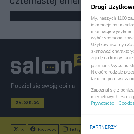
czternastej emerytury
Drogi Użytkow
My, naszych 1160 zau
informacje na urządze
informacje wysyłane 
wybór spersonalizowan
Użytkownika my i Zau
skanować charakterys
zgodę na korzystanie 
ją zmienić/wycofać kl
Niektóre rodzaje prz
takiemu przetwarzaniu
Podziel się swoją opinią
Zapoznaj się z poniż
internetowych. Szcze
Prywatności
i
Cookie
ZAŁÓŻ BLOG
PARTNERZY
X
Facebook
Instagram