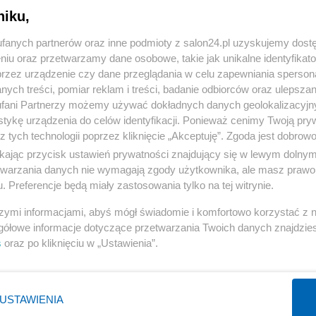
niku,
« WRÓĆ DO NOTKI
fanych partnerów oraz inne podmioty z salon24.pl uzyskujemy dost
niu oraz przetwarzamy dane osobowe, takie jak unikalne identyfikat
przez urządzenie czy dane przeglądania w celu zapewniania sperson
ych treści, pomiar reklam i treści, badanie odbiorców oraz ulepszan
fani Partnerzy możemy używać dokładnych danych geolokalizacyjn
tykę urządzenia do celów identyfikacji. Ponieważ cenimy Twoją pry
Polityka
Gospodarka
z tych technologii poprzez kliknięcie „Akceptuję”. Zgoda jest dobro
ikając przycisk ustawień prywatności znajdujący się w lewym dolny
PiS
Biznes
etwarzania danych nie wymagają zgody użytkownika, ale masz prawo 
Rząd
Pieniądze
. Preferencje będą miały zastosowania tylko na tej witrynie.
Prezydent
Centralny Port Komunikacyjny
szymi informacjami, abyś mógł świadomie i komfortowo korzystać z
NATO
Inwestycje
gółowe informacje dotyczące przetwarzania Twoich danych znajdzi
s
oraz po kliknięciu w „Ustawienia”.
KO
Podatki
WIĘCEJ
WIĘCEJ
USTAWIENIA