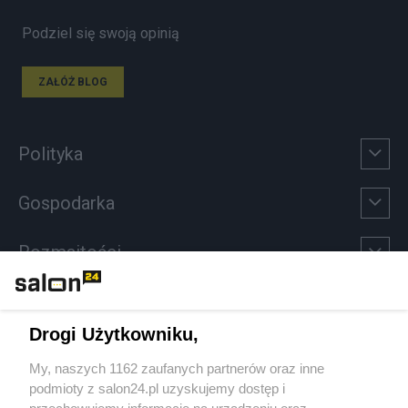
Podziel się swoją opinią
ZAŁÓŻ BLOG
Polityka
Gospodarka
Rozmaitości
Technologie
Drogi Użytkowniku,
Sport
My, naszych 1162 zaufanych partnerów oraz inne
podmioty z salon24.pl uzyskujemy dostęp i
Społeczeństwo